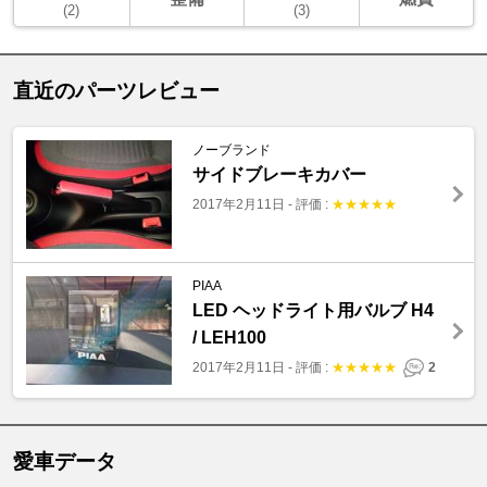
(2)
(3)
直近のパーツレビュー
ノーブランド
サイドブレーキカバー
2017年2月11日
-
評価 :
★
★
★
★
★
PIAA
LED ヘッドライト用バルブ H4
/ LEH100
2017年2月11日
-
評価 :
★
★
★
★
★
2
愛車データ