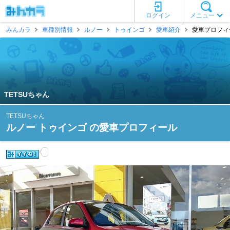
ログイン
メニュー
みんカラ
車種別情報
ルノー
トゥインゴ
愛車紹介
愛車プロフィー
TETSUちゃん
TETSUちゃん
ルノー トゥインゴ の愛車プロフィール