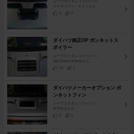
ムーヴカスタム
[L900/910S]
マクガイバー・ナイトさん
5
0
ダイハツ純正OP ボンネットス
ポイラー
ムーヴカスタム
[L900/910S]
(遊)Oyabin★Baseさん
42
1
ダイハツメーカーオプション ボ
ンネットフィン
ムーヴカスタム
[L900/910S]
伊予坊主さん
2
0