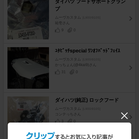
ダイハツ フードサポートクラン
プ
ムーヴカスタム
[L900/910S]
祐壱さん
9
0
ﾕﾀﾋﾞｯﾁspecial ﾜﾝｵﾌﾊﾞｯﾄﾞﾌｪｲｽ
ムーヴカスタム
[L900/910S]
かっちょん(@4kai9)さん
31
0
ダイハツ(純正) ロックフード
ムーヴカスタム
[L900/910S]
コンテっちさん
3
0