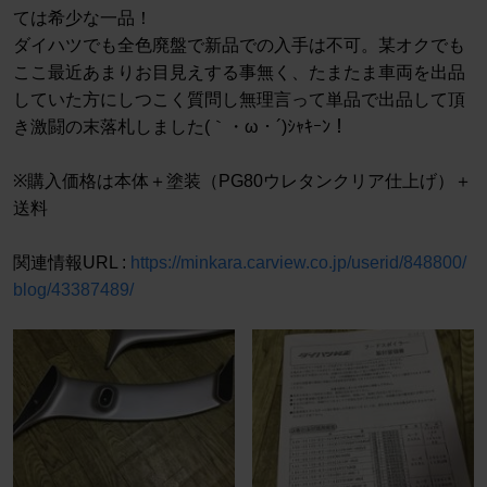
ては希少な一品！
ダイハツでも全色廃盤で新品での入手は不可。某オクでも
ここ最近あまりお目見えする事無く、たまたま車両を出品
していた方にしつこく質問し無理言って単品で出品して頂
き激闘の末落札しました(｀・ω・´)ｼｬｷｰﾝ！
※購入価格は本体＋塗装（PG80ウレタンクリア仕上げ）＋
送料
関連情報URL :
https://minkara.carview.co.jp/userid/848800/
blog/43387489/