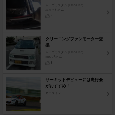
ムーヴカスタム
[L900/910S]
みゃっちさん
4
クリーニングファンモーター交
換
ムーヴカスタム
[L900/910S]
modeRさん
8
サーキットデビューには走行会
がおすすめ！
カーライフ