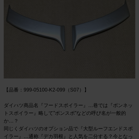
【品番：999-05100-K2-099（S07）】
ダイハツ商品名『フードスポイラー』…巷では『ボンネッ
トスポイラー』略して”ボンスポ”などの呼び名が一般的
か…？
同じくダイハツのオプション品で『大型ルーフエンドスポ
イラー』…通称『デカ羽根』と人気を二分する？今となっ