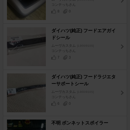
コンテっちさん
8
0
ダイハツ(純正) フードエアガイ
ドシール
ムーヴカスタム
[L900/910S]
コンテっちさん
7
3
ダイハツ(純正) フードラジエタ
ーサポートシール
ムーヴカスタム
[L900/910S]
コンテっちさん
6
0
不明 ボンネットスポイラー