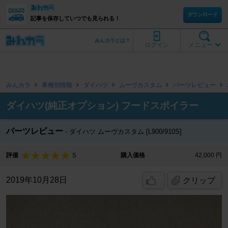
ダウンロード
記事を保存していつでも見られる！
みんカラとは？
ログイン
メニュー
みんカラ
車種別情報
ダイハツ
ムーヴカスタム
パーツレビュー
ダイハツ(純正オプション) フードスポイラー
パーツレビュー
ダイハツ ムーヴカスタム [L900/910S]
5
評価
購入価格
42,000 円
2019年10月28日
クリップ