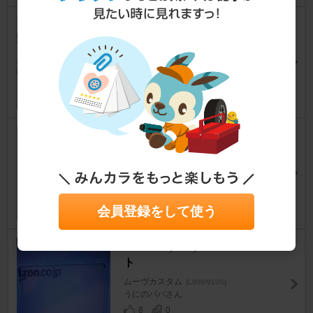
ダイハツ(純正) ボンネットスポ
イラー
ムーヴカスタム
[L900/910S]
ﾀﾞﾌﾞﾙ。さん
19
0
ダイハツ(純正) ボルト、ウィズ
ワッシャ
ムーヴカスタム
[L900/910S]
コンテっちさん
4
0
会員登録をして使う
ダイハツ(純正) RS用ターボダク
ト
ムーヴカスタム
[L900/910S]
うにのパパさん
8
0