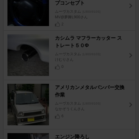
プコンセプト
ムーヴカスタム
[L900/910S]
MV@夢舞L900さん
2
カシムラ マフラーカッター ス
トレート５０Φ
ムーヴカスタム
[L900/910S]
けむりさん
0
アメリカンメタルバンパー交換
作業
ムーヴカスタム
[L900/910S]
なかぞうくんさん
6
エンジン降ろし