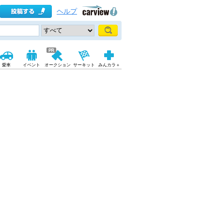
ヘルプ
愛車
イベント
オークション
サーキット
みんカラ＋