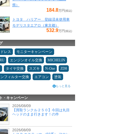
県）
184.8
万円
(税込)
トヨタ ハリアー 登録済未使用車
モデリスタエアロ（東京都）
532.9
万円
(税込)
グ
ッドレス
モニターキャンペーン
RU
エンジンオイル交換
MICHELIN
み
タイヤ交換
スズキ
N-One
ZD8
コンフィルター交換
エアコン
塗装
もっと見る
ト・キャンペーン
2026/08/09
【買取ランクル２５０】今回は丸目
ヘッドのまま行きます！の件
2026/08/09