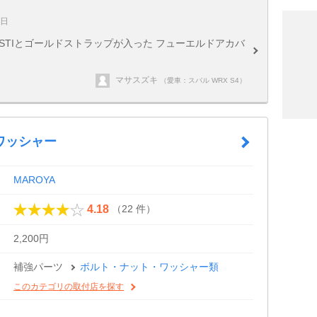
0日
STIとゴールドストラップが入った フューエルドアカバ
マサスズキ
（愛車：スバル WRX S4）
ワッシャー
MAROYA
（22 件）
4.18
2,200円
補強パーツ
ボルト・ナット・ワッシャー類
このカテゴリの取付店を探す