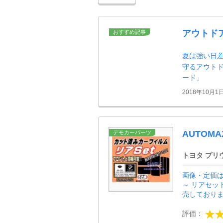
アウトド
おすすめ記事
夏は強い日
守るアウト
ード」
2018年10月1
AUTOM
デモカーパーツ
トヨタ プリ
画像・定価は
～ リアセッ
売しておりま
評価：