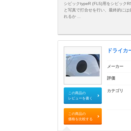
シビックtypeR (FL5)用をシビッ
と写真で打合せを行い、最終的には自
れるか ...
ドライカ
メーカー
評価
カテゴリ
この商品の
レビューを書く
この商品の
価格を比較する