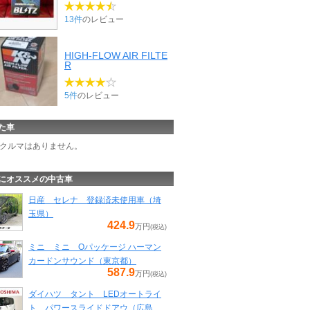
13件
のレビュー
HIGH-FLOW AIR FILTE
R
5件
のレビュー
た車
クルマはありません。
にオススメの中古車
日産 セレナ 登録済未使用車（埼
玉県）
424.9
万円
(税込)
ミニ ミニ Oパッケージ ハーマン
カードンサウンド（東京都）
587.9
万円
(税込)
ダイハツ タント LEDオートライ
ト パワースライドドアウ（広島