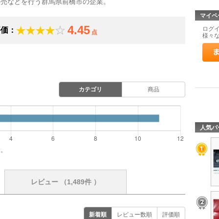
販売などを行う群馬県前橋市の企業。
マイペ
4.45
ログ
評価：
点
様々
カテゴリ
商品
人気パ
す。
レビュー
（1,489件 ）
新着順
レビュー数順
評価順