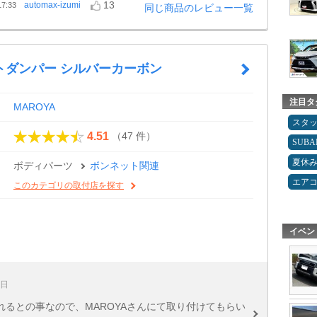
13
automax-izumi
7:33
同じ商品のレビュー一覧
トダンパー シルバーカーボン
注目タ
MAROYA
スタ
（47 件）
4.51
SUBA
夏休
ボディパーツ
ボンネット関連
エア
このカテゴリの取付店を探す
イベン
5日
るとの事なので、MAROYAさんにて取り付けてもらい