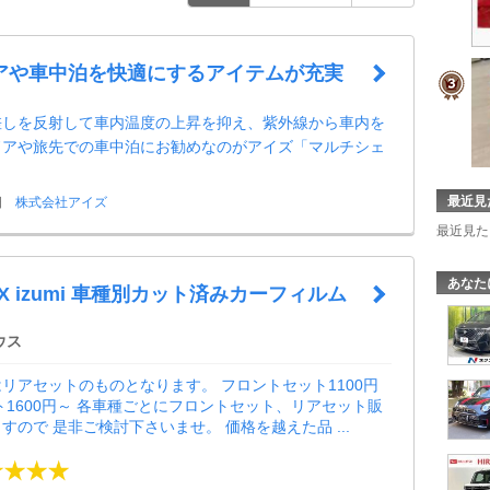
アや車中泊を快適にするアイテムが充実
差しを反射して車内温度の上昇を抑え、紫外線から車内を
ドアや旅先での車中泊にお勧めなのがアイズ「マルチシェ
最近見
日
株式会社アイズ
最近見た
あなた
AX izumi 車種別カット済みカーフィルム
ウス
リアセットのものとなります。 フロントセット1100円
ト1600円～ 各車種ごとにフロントセット、リアセット販
すので 是非ご検討下さいませ。 価格を越えた品 ...