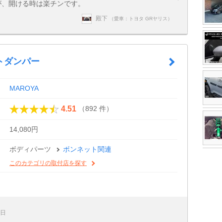
が、開ける時は楽チンです。
殿下
（愛車：トヨタ GRヤリス）
トダンパー
MAROYA
（892 件）
4.51
14,080円
ボディパーツ
ボンネット関連
このカテゴリの取付店を探す
2日