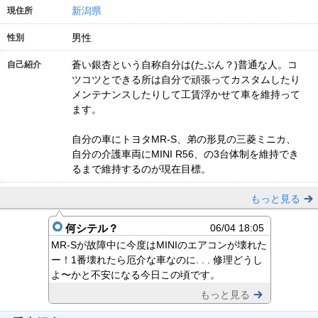
新潟県
現住所
男性
性別
蒼い銀杏という自称自分は(たぶん？)普通な人。コ
自己紹介
ツコツとできる所は自分で頑張ってカスタムしたり
メンテナンスしたりして工賃浮かせて車を維持って
ます。
自分の車にトヨタMR-S、弟の形見の三菱ミニカ、
自分の介護車両にMINI R56、の3台体制を維持でき
るまで維持するのが現在目標。
もっと見る
何シテル？
06/04 18:05
MR-Sが故障中に今度はMINIのエアコンが壊れた
ー！1番壊れたら厄介な車なのに. . . 修理どうし
よ〜かと不安になる今日この頃です。
もっと見る