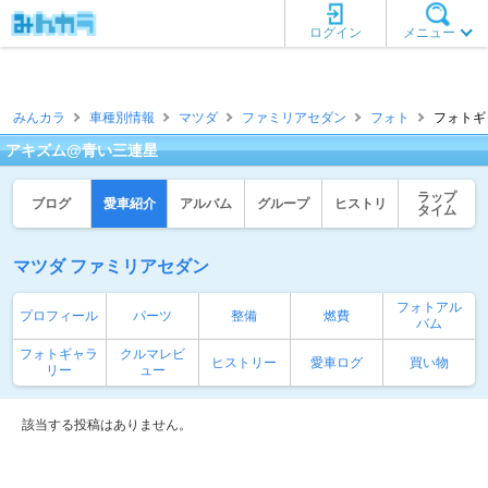
ログイン
メニュー
みんカラ
車種別情報
マツダ
ファミリアセダン
フォト
フォトギ
アキズム@青い三連星
ラップ
ブログ
愛車紹介
アルバム
グループ
ヒストリ
タイム
マツダ ファミリアセダン
フォトアル
プロフィール
パーツ
整備
燃費
バム
フォトギャラ
クルマレビ
ヒストリー
愛車ログ
買い物
リー
ュー
該当する投稿はありません。