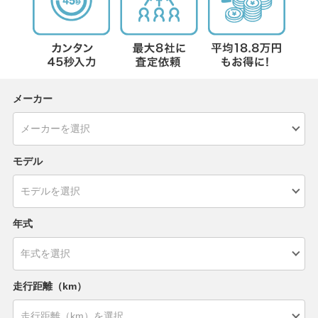
メーカー
モデル
年式
走行距離（km）