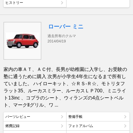
ヒストリー
ローバー ミニ
過去所有のクルマ
2014/04/19
家内の車ＡＴ、ＡＣ付、長男が幼稚園に入学し、お受験の
塾に通うために購入 次男が小学生4年生になるまで所有し
ていました。 ハイローキット、☆ＲＳ-Ｒ☆、モトリタフ
ラット35、ルーカスミラー、ルーカスＬＰ700、ミニライ
ト13inc 、コブラのシート、ウィランズの4点シートベル
ト、マークⅡグリル、ワ ...
パーツレビュー
整備手帳
燃費記録
フォトアルバム