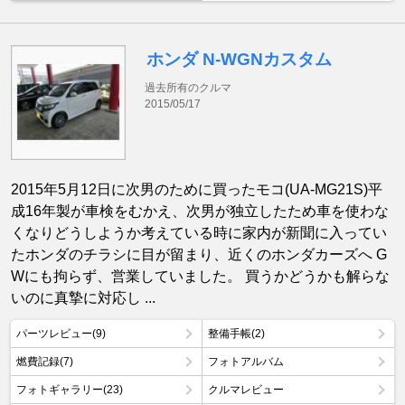
ホンダ N-WGNカスタム
過去所有のクルマ
2015/05/17
2015年5月12日に次男のために買ったモコ(UA-MG21S)平
成16年製が車検をむかえ、次男が独立したため車を使わな
くなりどうしようか考えている時に家内が新聞に入ってい
たホンダのチラシに目が留まり、近くのホンダカーズへ G
Wにも拘らず、営業していました。 買うかどうかも解らな
いのに真摯に対応し ...
パーツレビュー(9)
整備手帳(2)
燃費記録(7)
フォトアルバム
フォトギャラリー(23)
クルマレビュー