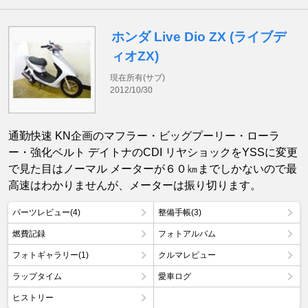
ホンダ Live Dio ZX (ライブデ
ィオZX)
現在所有(サブ)
2012/10/30
通勤快速 KN企画のマフラー・ビッグプーリー・ローラ
ー・強化ベルト デイトナのCDI リヤショックをYSSに変更
で見た目はノーマル メーターが６０㎞までしかないので最
高速はわかりませんが、メーターは振り切ります。
パーツレビュー(4)
整備手帳(3)
燃費記録
フォトアルバム
フォトギャラリー(1)
クルマレビュー
ラップタイム
愛車ログ
ヒストリー