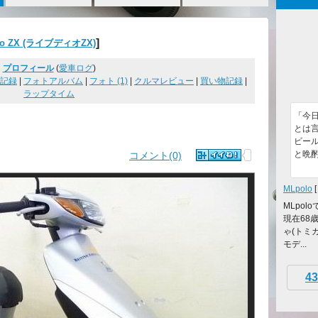
]
io ZX (ライブディオZX)
プロフィール
(
愛車ログ
)
記録
|
フォトアルバム
|
フォト (1)
|
クルマレビュー
|
買い物記録
|
ラップタイム
「今
とは
ビール
と晩
コメント(0)
MLpolo
MLpol
現在68
ゃ(トミ
モデ...
43