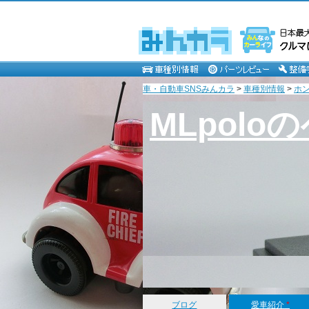
車・自動車SNSみんカラ
>
車種別情報
>
ホ
MLpolo
ブログ
愛車紹介
*