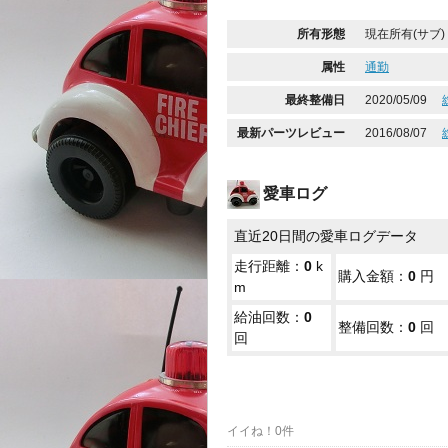
所有形態
現在所有(サブ)
属性
通勤
最終整備日
2020/05/09
最新パーツレビュー
2016/08/07
愛車ログ
直近20日間の愛車ログデータ
走行距離：
0
k
購入金額：
0
円
m
給油回数：
0
整備回数：
0
回
回
イイね！0件