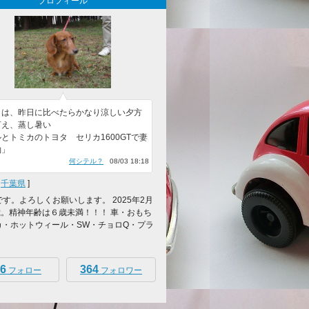
プロフィール
日は、昨日に比べたらかなり涼しい夕方
言え、蒸し暑い
とトミカのトヨタ セリカ1600GTで妻
酌」
何シテル？
08/03 18:18
[
千葉県
]
oです。よろしくお願いします。 2025年2月
歳。精神年齢は６歳未満！！！ 車・おもち
カ・ホットウィール・SW・チョロQ・プラ
6
364
フォロー
フォロワー