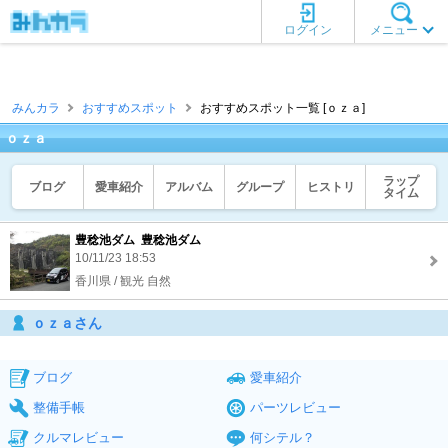
ログイン
メニュー
みんカラ
おすすめスポット
おすすめスポット一覧 [ｏｚａ]
ｏｚａ
ラップ
ブログ
愛車紹介
アルバム
グループ
ヒストリ
タイム
豊稔池ダム 豊稔池ダム
10/11/23 18:53
香川県 / 観光 自然
ｏｚａさん
ブログ
愛車紹介
整備手帳
パーツレビュー
クルマレビュー
何シテル？