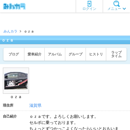
ログイン
メニュー
みんカラ
ｏｚａ
ｏｚａ
ラップ
ブログ
愛車紹介
アルバム
グループ
ヒストリ
タイム
ｏｚａ
滋賀県
現住所
ｏｚａです。よろしくお願いします。
自己紹介
セルボに乗っております。
ちょっとずつかっこよくなったらいいとおもいま