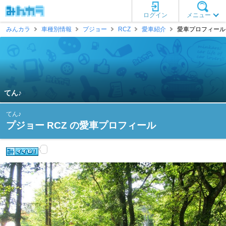
ログイン
メニュー
みんカラ
車種別情報
プジョー
RCZ
愛車紹介
愛車プロフィール [
てん♪
てん♪
プジョー RCZ の愛車プロフィール