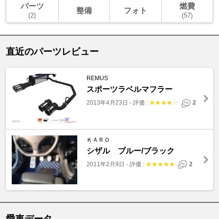
パーツ
燃費
整備
フォト
(2)
(57)
直近のパーツレビュー
REMUS
スポーツラベルマフラー
2013年4月23日
-
評価 :
★
★
★
★
☆
2
ＫＡＲＯ
シザル ブルー/ブラック
2011年2月9日
-
評価 :
★
★
★
★
★
2
愛車データ