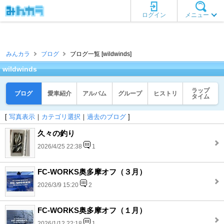
ログイン
メニュー
みんカラ
ブログ
ブログ一覧 [wildwinds]
wildwinds
ラップ
ブログ
愛車紹介
アルバム
グループ
ヒストリ
タイム
[
写真表示
｜
カテゴリ選択
｜
過去のブログ
]
久々の釣り
2026/4/25 22:38
1
FC-WORKS奥多摩オフ（３月）
2026/3/9 15:20
2
FC-WORKS奥多摩オフ（１月）
2026/1/12 22:18
1