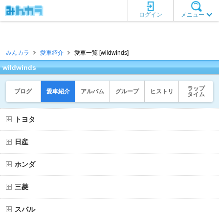
ログイン
メニュー
みんカラ
愛車紹介
愛車一覧 [wildwinds]
wildwinds
ラップ
ブログ
愛車紹介
アルバム
グループ
ヒストリ
タイム
トヨタ
日産
ホンダ
三菱
スバル