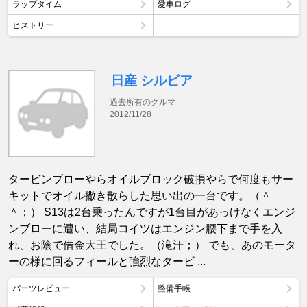
ラップタイム
愛車ログ
ヒストリー
日産 シルビア
過去所有のクルマ
2012/11/28
タービンブローやらオイルブロック破損やらで何度もサー
キットでオイル撒き散らした思い出の一台です。（＾
＾；） S13は2台乗ったんですが1台目があっけなくエンジ
ンブローに遭い、結局コイツはエンジン腰下まで手を入
れ、お陰で借金大王でした。（滝汗；） でも、あのモータ
ーの様に回るフィールと強烈なタービ ...
パーツレビュー
整備手帳