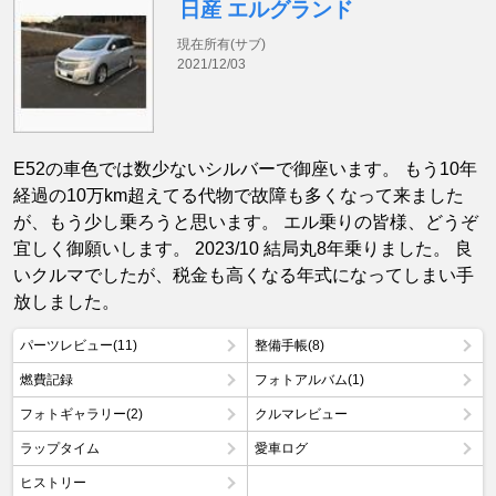
日産 エルグランド
現在所有(サブ)
2021/12/03
E52の車色では数少ないシルバーで御座います。 もう10年
経過の10万km超えてる代物で故障も多くなって来ました
が、もう少し乗ろうと思います。 エル乗りの皆様、どうぞ
宜しく御願いします。 2023/10 結局丸8年乗りました。 良
いクルマでしたが、税金も高くなる年式になってしまい手
放しました。
パーツレビュー(11)
整備手帳(8)
燃費記録
フォトアルバム(1)
フォトギャラリー(2)
クルマレビュー
ラップタイム
愛車ログ
ヒストリー