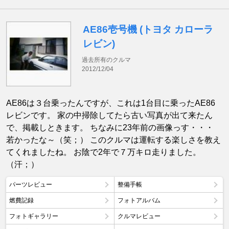
AE86壱号機 (トヨタ カローラ
レビン)
過去所有のクルマ
2012/12/04
AE86は３台乗ったんですが、これは1台目に乗ったAE86
レビンです。 家の中掃除してたら古い写真が出て来たん
で、掲載しときます。 ちなみに23年前の画像っす・・・
若かったな～（笑；） このクルマは運転する楽しさを教え
てくれましたね。 お陰で2年で７万キロ走りました。
（汗；）
パーツレビュー
整備手帳
燃費記録
フォトアルバム
フォトギャラリー
クルマレビュー