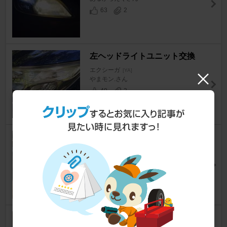
63
2
左ヘッドライトユニット交換
エクシーガ
[YA]
やまモン.さん
49
3
LED ドアミラーウインカーレン
ズ交換
エクシーガ
[YA]
マサいるかさん
84
2
フォグランプにLEDイカリング