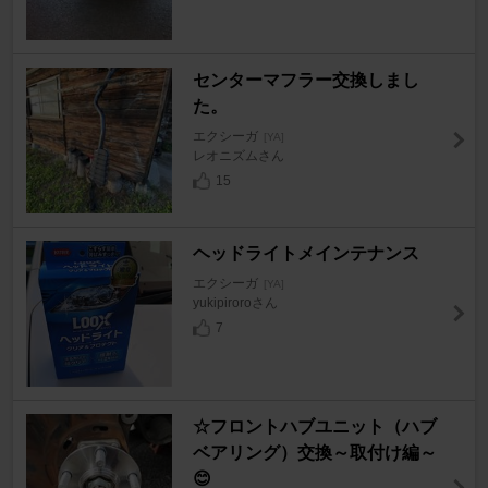
センターマフラー交換しまし
た。
エクシーガ
[YA]
レオニズムさん
15
ヘッドライトメインテナンス
エクシーガ
[YA]
yukipiroroさん
7
☆フロントハブユニット（ハブ
ベアリング）交換～取付け編～
😊