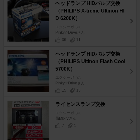
ヘッドランプ HIDバルブ交換
（PHILIPS X-treme Ultinon HI
D 6200K）
エクシーガ
[YA]
Pinky☆Driveさん
36
11
ヘッドランプ HIDバルブ交換
（PHILIPS Ultinon Flash Cool
5700K）
エクシーガ
[YA]
Pinky☆Driveさん
15
15
ライセンスランプ交換
エクシーガ
[YA]
昴Mk-Ⅳさん
7
1