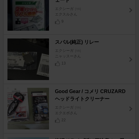
ェード
エクシーガ
[YA]
エクスルさん
9
スバル(純正) リレー
エクシーガ
[YA]
ニャッスーさん
13
Good Gear / コメリ CRUZARD
ヘッドライトクリーナー
エクシーガ
[YA]
エクエボさん
22