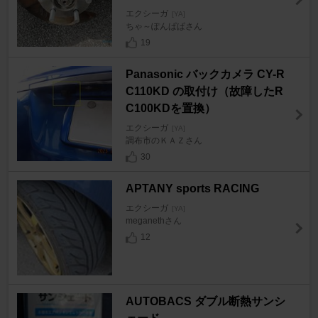
エクシーガ
[YA]
ちゃ～ぽんぱぱさん
19
Panasonic バックカメラ CY-R
C110KD の取付け（故障したR
C100KDを置換）
エクシーガ
[YA]
調布市のＫＡＺさん
30
APTANY sports RACING
エクシーガ
[YA]
meganethさん
12
AUTOBACS ダブル断熱サンシ