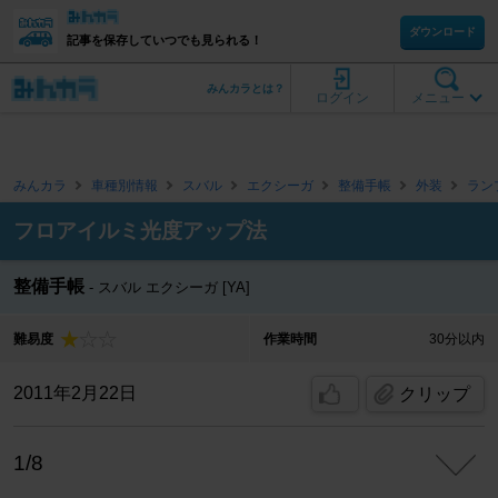
ダウンロード
記事を保存していつでも見られる！
みんカラとは？
ログイン
メニュー
みんカラ
車種別情報
スバル
エクシーガ
整備手帳
外装
ラン
フロアイルミ光度アップ法
整備手帳
スバル エクシーガ [YA]
難易度
作業時間
30分以内
2011年2月22日
クリップ
1/8