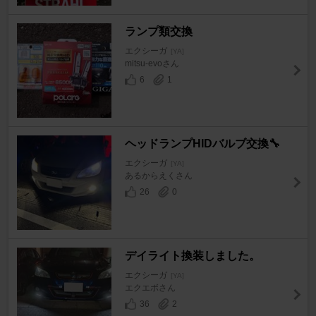
ランプ類交換
エクシーガ
[YA]
mitsu-evoさん
6
1
ヘッドランプHIDバルブ交換🔧
エクシーガ
[YA]
あるからえくさん
26
0
デイライト換装しました。
エクシーガ
[YA]
エクエボさん
36
2