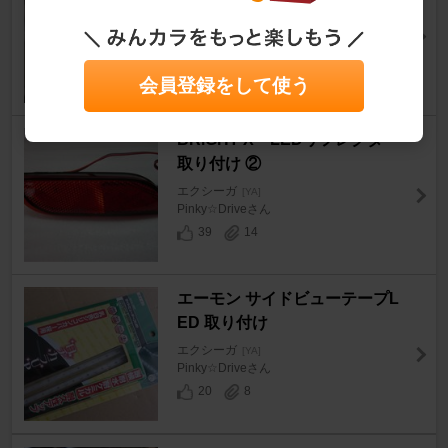
取り付け ②
エクシーガ
[YA]
Pinky☆Driveさん
56
26
会員登録をして使う
BRiGHT X LEDリフレクター
取り付け ②
エクシーガ
[YA]
Pinky☆Driveさん
39
14
エーモン サイドビューテープL
ED 取り付け
エクシーガ
[YA]
Pinky☆Driveさん
20
8