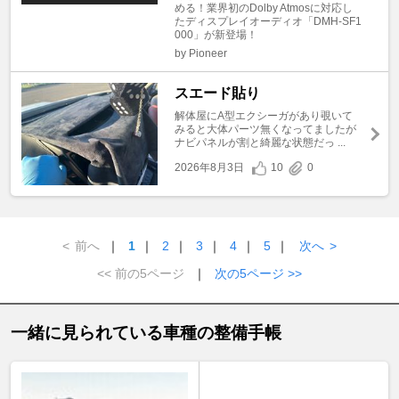
める！業界初のDolby Atmosに対応し
たディスプレイオーディオ「DMH-SF1
000」が新登場！
by Pioneer
スエード貼り
解体屋にA型エクシーガがあり覗いて
みると大体パーツ無くなってましたが
ナビパネルが割と綺麗な状態だっ ...
2026年8月3日
10
0
<
前へ
｜
1
｜
2
｜
3
｜
4
｜
5
｜
次へ
>
<< 前の5ページ
｜
次の5ページ >>
一緒に見られている車種の整備手帳