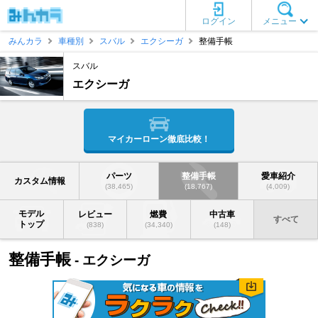
ログイン
メニュー
みんカラ
車種別
スバル
エクシーガ
整備手帳
スバル
エクシーガ
マイカーローン徹底比較！
パーツ
整備手帳
愛車紹介
カスタム情報
(38,465)
(18,767)
(4,009)
モデル
レビュー
燃費
中古車
すべて
トップ
(838)
(34,340)
(148)
整備手帳
- エクシーガ