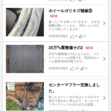
ホイールガリキズ補修③
NEW
盛ったパテを削っていきます。 まずは
範囲が狭いここから。 300くらいのヤ
スリで削っていきます。 ...
2026年8月8日
8
0
20万㌔重整備その2
NEW
20万㌔重整備その2になります。 リア
クランクシール交換です。部品代はシ
ール類等4000円程ですが ...
2026年8月8日
16
0
センターマフラー交換しまし
た。
買ったエクシーガの方は１２万キロで
東北で使われた車なので、センターマ
フラーフランジがボロボロな状態 ...