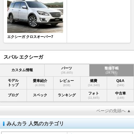
エクシーガ クロスオーバー7
スバル エクシーガ
パーツ
整備手帳
カスタム情報
(38,465)
(18,767)
モデル
愛車紹介
レビュー
燃費
Q&A
トップ
(4,009)
(838)
(34,340)
(349)
フォト
中古車
ブログ
スペック
ランキング
(11,845)
(148)
ページの先頭へ ▲
みんカラ 人気のカテゴリ