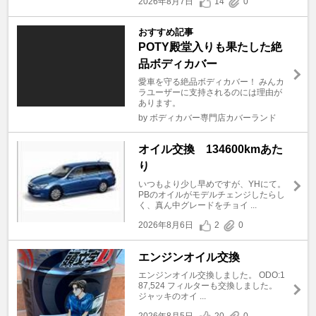
2026年8月7日
14
0
おすすめ記事
POTY殿堂入りも果たした絶
品ボディカバー
愛車を守る絶品ボディカバー！ みんカ
ラユーザーに支持されるのには理由が
あります。
by ボディカバー専門店カバーランド
オイル交換 134600kmあた
り
いつもより少し早めですが、YHにて。
PBのオイルがモデルチェンジしたらし
く、真ん中グレードをチョイ ...
2026年8月6日
2
0
エンジンオイル交換
エンジンオイル交換しました。 ODO:1
87,524 フィルターも交換しました。
ジャッキのオイ ...
2026年8月5日
20
0