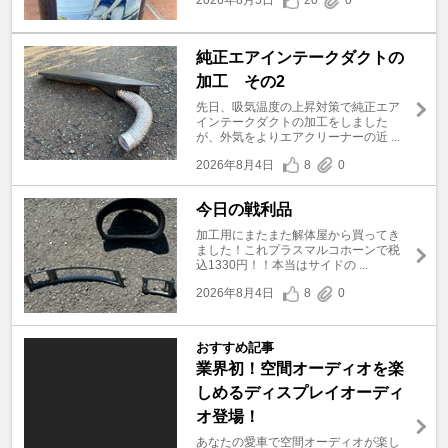
純正エアインテークダクトの
加工 その2
先日、吸気温度の上昇対策で純正エア
インテークダクトの加工をしました
が、外気をよりエアクリーナーの近 ...
2026年8月4日
8
0
今日の戦利品
加工用にまたまた解体屋から買ってき
ました！これプラスマルコホーンで税
込1330円！！本当はサイドの ...
2026年8月4日
8
0
おすすめ記事
業界初！空間オーディオを楽
しめるディスプレイオーディ
オ登場！
あなたの愛車で空間オーディオが楽し