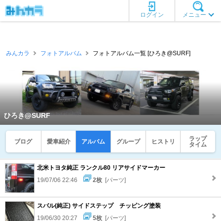
ログイン
メニュー
みんカラ
フォトアルバム
フォトアルバム一覧 [ひろき@SURF]
ひろき@SURF
ラップ
ブログ
愛車紹介
アルバム
グループ
ヒストリ
タイム
北米トヨタ純正 ランクル80 リアサイドマーカー
19/07/06 22:46
2枚
[パーツ]
スバル(純正) サイドステップ チッピング塗装
19/06/30 20:27
5枚
[パーツ]