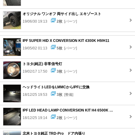
オリジナル ワンオフ 両サイド出し エキゾースト
19/06/30 19:13
2枚
[パーツ]
IPF SUPER HID X CONVERSION KIT 4300K H9/H11
19/05/02 01:13
5枚
[パーツ]
トヨタ(純正) 非常信号灯
19/02/17 17:50
3枚
[パーツ]
ヘッドライトLEDをLMMCからIPFに交換
18/12/25 19:53
3枚
[整備]
IPF LED HEAD LAMP CONVERSION KIT H4 6500K 341HLB2
18/12/25 19:14
2枚
[パーツ]
北米トヨタ純正 TRD-Pro ドア内張り