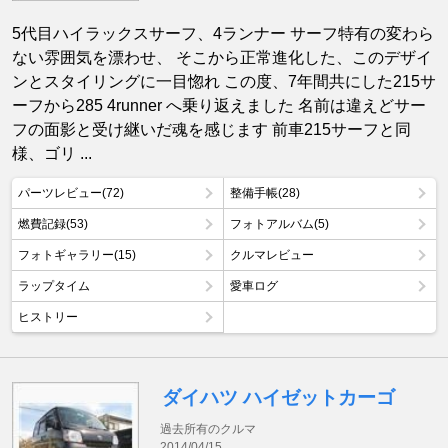
5代目ハイラックスサーフ、4ランナー サーフ特有の変わら
ない雰囲気を漂わせ、 そこから正常進化した、このデザイ
ンとスタイリングに一目惚れ この度、7年間共にした215サ
ーフから285 4runner へ乗り返えました 名前は違えどサー
フの面影と受け継いだ魂を感じます 前車215サーフと同
様、ゴリ ...
パーツレビュー(72)
整備手帳(28)
燃費記録(53)
フォトアルバム(5)
フォトギャラリー(15)
クルマレビュー
ラップタイム
愛車ログ
ヒストリー
ダイハツ ハイゼットカーゴ
過去所有のクルマ
2014/04/15