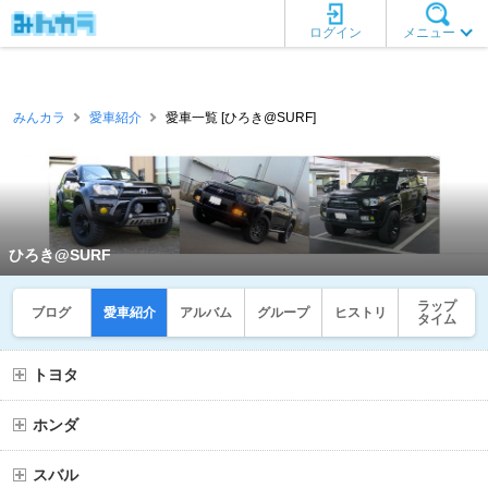
ログイン
メニュー
みんカラ
愛車紹介
愛車一覧 [ひろき@SURF]
ひろき@SURF
ラップ
ブログ
愛車紹介
アルバム
グループ
ヒストリ
タイム
トヨタ
ホンダ
スバル