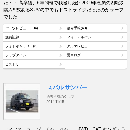
た・・ 高卒後、6年間軽で我慢し続け2009年念願の四駆を
購入!! 数あるSUVの中でもドストライクだったのがサーフ
でした。 ...
パーツレビュー(104)
整備手帳(48)
燃費記録
フォトアルバム
フォトギャラリー(8)
クルマレビュー
ラップタイム
愛車ログ
ヒストリー
スバル サンバー
過去所有のクルマ
2014/11/15
ディアス スーパーチャージャー 4WD 3AT ホンダ・ラ