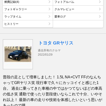
燃費記録(4)
フォトアルバム
フォトギャラリー
クルマレビュー
ラップタイム
愛車ログ
ヒストリー
トヨタ GRヤリス
過去所有のクルマ
2022/01/29
普段の足として増車しました！ 1.5L NA+CVT FFのなんち
ゃってGRヤリス笑 現行車で久々にカッコイイと感じた1
台。 過去に乗ってきた車種の中ではかつてないほどの車高
の低さ笑 通勤で使ったり普段使いならこれで十分、いやそ
れ以上！ 最新の車の走りや技術を体感したいという思いが
あったので購 ...