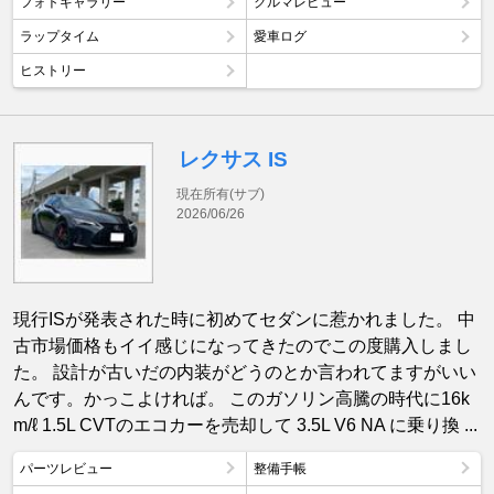
フォトギャラリー
クルマレビュー
ラップタイム
愛車ログ
ヒストリー
レクサス IS
現在所有(サブ)
2026/06/26
現行ISが発表された時に初めてセダンに惹かれました。 中
古市場価格もイイ感じになってきたのでこの度購入しまし
た。 設計が古いだの内装がどうのとか言われてますがいい
んです。かっこよければ。 このガソリン高騰の時代に16k
m/ℓ 1.5L CVTのエコカーを売却して 3.5L V6 NA に乗り換 ...
パーツレビュー
整備手帳