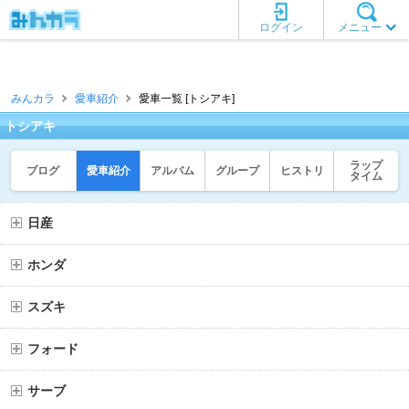
ログイン
メニュー
みんカラ
愛車紹介
愛車一覧 [トシアキ]
トシアキ
ラップ
ブログ
愛車紹介
アルバム
グループ
ヒストリ
タイム
日産
ホンダ
スズキ
フォード
サーブ