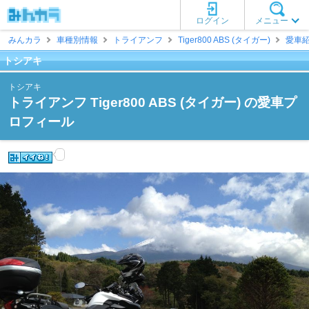
ログイン
メニュー
みんカラ
車種別情報
トライアンフ
Tiger800 ABS (タイガー)
愛車
トシアキ
トシアキ
トライアンフ Tiger800 ABS (タイガー) の愛車プ
ロフィール