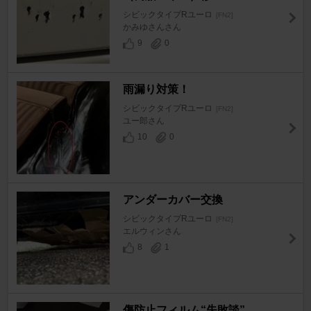
シビックタイプRユーロ
[FN2]
かみゆさんさん
9
0
雨漏り対策！
シビックタイプRユーロ
[FN2]
ユー郎さん
10
0
アンダーカバー交換
シビックタイプRユーロ
[FN2]
エルウィンさん
8
1
傷防止フィルム“失敗談”