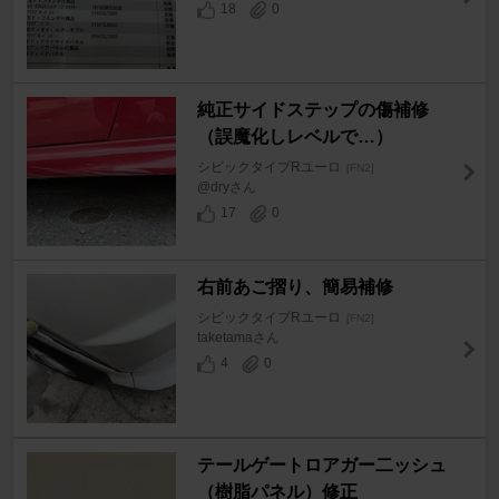
18
0
純正サイドステップの傷補修
（誤魔化しレベルで…）
シビックタイプRユーロ
[FN2]
@dryさん
17
0
右前あご摺り、簡易補修
シビックタイプRユーロ
[FN2]
taketamaさん
4
0
テールゲートロアガー二ッシュ
（樹脂パネル）修正