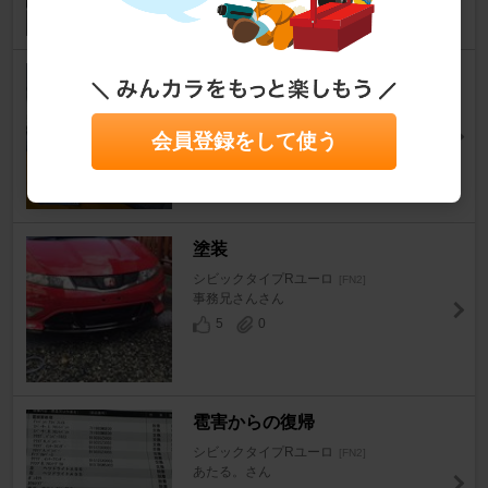
バンパーキズを直す
シビックタイプRユーロ
[FN2]
じゅんた@黄色さん
会員登録をして使う
14
0
塗装
シビックタイプRユーロ
[FN2]
事務兄さんさん
5
0
雹害からの復帰
シビックタイプRユーロ
[FN2]
あたる。さん