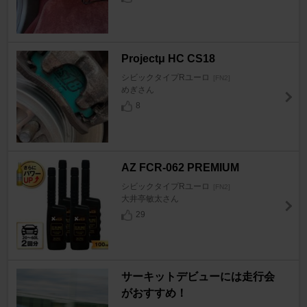
Projectμ HC CS18
シビックタイプRユーロ
[FN2]
めぎさん
8
AZ FCR-062 PREMIUM
シビックタイプRユーロ
[FN2]
大井亭敏太さん
29
サーキットデビューには走行会
がおすすめ！