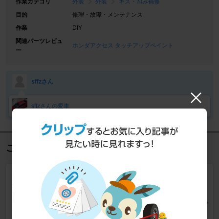
作業カテゴリ
外装
外装
キズ・凹み補修
目的
修理・故障・メンテナンス
作業
DIY
関連パーツレビュ
ホンダアクセス タッチアップペイント
ー
sffzさん
sffzさんの愛車
この記事を見た人におすすめ
ヘッドライト磨き
シビックタイプRユーロ
[FN2]
Dmanzzzさん
3
0