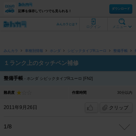
ダウンロード
記事を保存していつでも見られる！
みんカラとは？
ログイン
メニュー
みんカラ
車種別情報
ホンダ
シビックタイプRユーロ
整備手帳
１ランク上のタッチペン補修
整備手帳
ホンダ シビックタイプRユーロ [FN2]
難易度
作業時間
30分以内
2011年9月26日
クリップ
1/8