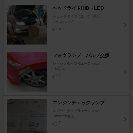
ヘッドライトHID→LED
シビックタイプRユーロ
[FN2]
taketamaさん
5
フォグランプ バルブ交換
シビックタイプRユーロ
[FN2]
sffzさん
1
エンジンチェックランプ
シビックタイプRユーロ
[FN2]
Dmanzzzさん
7