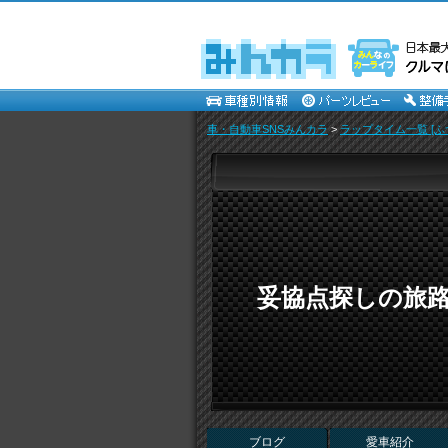
車・自動車SNSみんカラ
>
ラップタイム一覧 [ふ
妥協点探しの旅路 （de
ブログ
愛車紹介