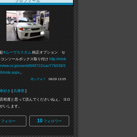
プロフィール
備]
#ムーヴカスタム
純正オプション セ
ーコンソールボックス取り付け
http://mink
rview.co.jp/userid/949722/car/776039/3
6/note.aspx
」
何シテル？
06/29 13:05
車好き
[
兵庫県
]
言程度と思って読んでくださいねぇ。 ヨロ
がいします。
10
フォロー
フォロワー