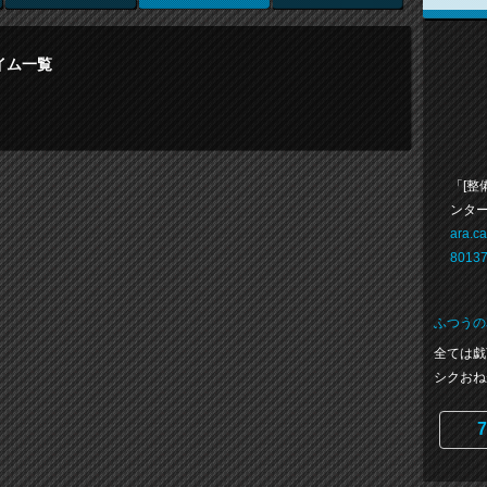
イム一覧
「[整
ンタ
ara.ca
80137
ふつうの
全ては戯
シクおね
7