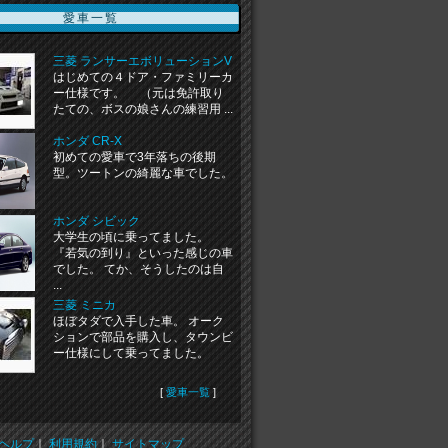
愛車一覧
三菱 ランサーエボリューションV
はじめての４ドア・ファミリーカ
ー仕様です。 （元は免許取り
たての、ボスの娘さんの練習用 ...
ホンダ CR-X
初めての愛車で3年落ちの後期
型。ツートンの綺麗な車でした。
ホンダ シビック
大学生の頃に乗ってました。
『若気の到り』といった感じの車
でした。 てか、そうしたのは自
...
三菱 ミニカ
ほぼタダで入手した車。 オーク
ションで部品を購入し、タウンビ
ー仕様にして乗ってました。
[
愛車一覧
]
ヘルプ
｜
利用規約
｜
サイトマップ