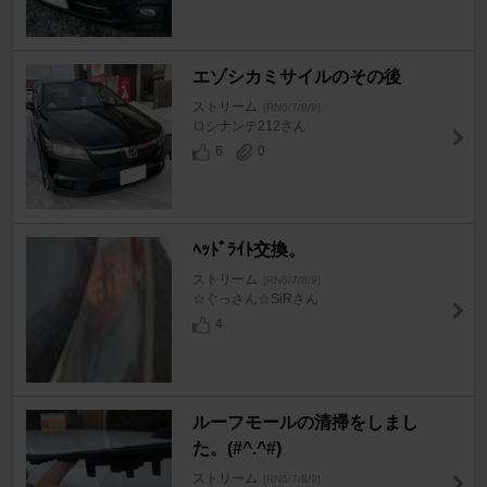
エゾシカミサイルのその後
ストリーム
[RN6/7/8/9]
ロシナンテ212さん
6
0
ﾍｯﾄﾞﾗｲﾄ交換。
ストリーム
[RN6/7/8/9]
☆ぐっさん☆SiRさん
4
ルーフモールの清掃をしまし
た。(#^.^#)
ストリーム
[RN6/7/8/9]