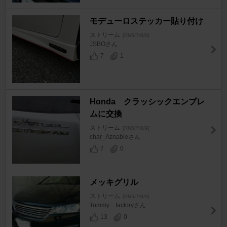
モデューロステッカー貼り付け
ストリーム
[RN6/7/8/9]
JSBOさん
7
1
Honda クラッシックエンブレ
ムに交換
ストリーム
[RN6/7/8/9]
char_Aznableさん
7
0
メッキグリル
ストリーム
[RN6/7/8/9]
Tommy factoryさん
13
0