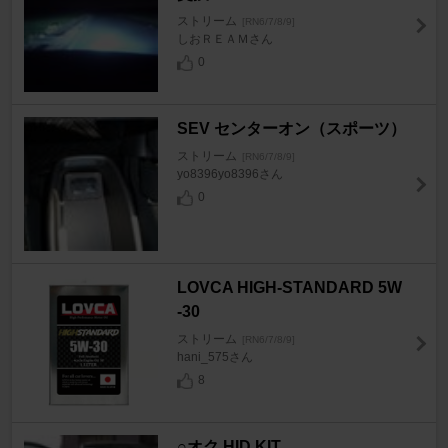
ストリーム
[RN6/7/8/9]
しおＲＥＡＭさん
0
SEV センターオン（スポーツ）
ストリーム
[RN6/7/8/9]
yo8396yo8396さん
0
LOVCA HIGH-STANDARD 5W
-30
ストリーム
[RN6/7/8/9]
hani_575さん
8
○オク HID KIT