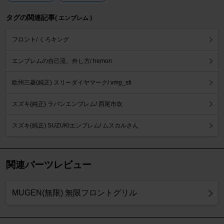
タグの関連記事
( エンブレム )
フロント/ くろキング
エンブレムの自己流、外し方/ hemon
欧州三菱(純正) スリーダイヤマーク/ vmg_sti
スズキ(純正) ラパンエンブレム/ 西尾市吹
スズキ(純正) SUZUKIエンブレム/ ムスカルさん
関連パーツレビュー
MUGEN(無限) 無限フロントグリル