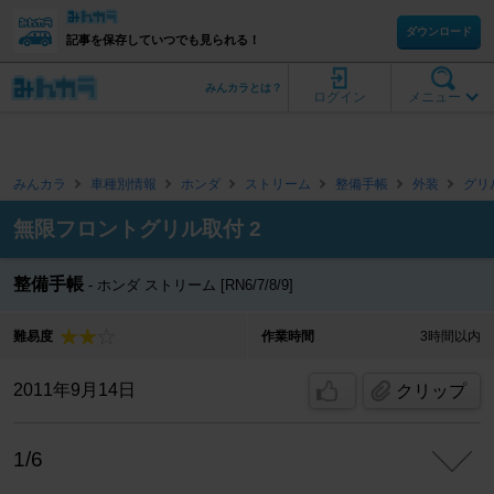
ダウンロード
記事を保存していつでも見られる！
みんカラとは？
ログイン
メニュー
みんカラ
車種別情報
ホンダ
ストリーム
整備手帳
外装
グリ
無限フロントグリル取付 2
整備手帳
ホンダ ストリーム [RN6/7/8/9]
難易度
作業時間
3時間以内
2011年9月14日
クリップ
1/6