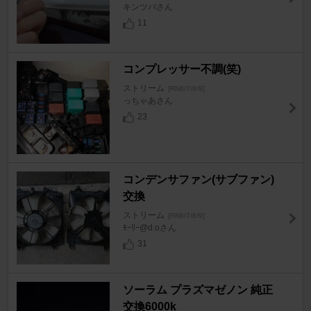
キンツバさん
11
コンプレッサー不調(笑)
ストリーム
[RN6/7/8/9]
っちゃあさん
23
コンデンサファン(サブファン)
交換
ストリーム
[RN6/7/8/9]
ﾓｰﾘｰ@d.oさん
31
ソーラム プラズマゼノン 純正
交換6000k