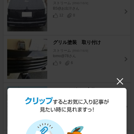
ストリーム
[RN6/7/8/9]
BS@お出汁さん
12
0
グリル塗装 取り付け
ストリーム
[RN6/7/8/9]
tomo@78さん
9
6
フロントグリル交換
ストリーム
[RN6/7/8/9]
南部さん
0
1