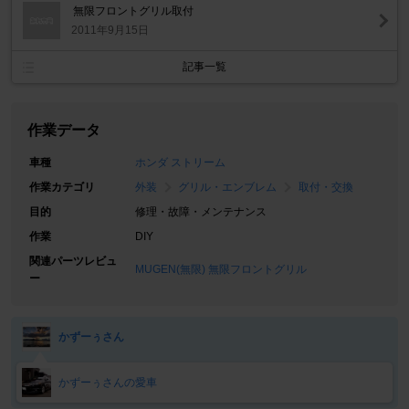
無限フロントグリル取付
2011年9月15日
記事一覧
作業データ
車種
ホンダ ストリーム
作業カテゴリ
外装
グリル・エンブレム
取付・交換
目的
修理・故障・メンテナンス
作業
DIY
関連パーツレビュ
MUGEN(無限) 無限フロントグリル
ー
かずーぅさん
かずーぅさんの愛車