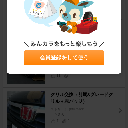
カーテシランプ取り付け（後部
ドア）
ストリーム
[RN6/7/8/9]
こたワンさん
0
1
グリルとフロントリップ( ￣▽
￣)
会員登録をして使う
ストリーム
[RN6/7/8/9]
そるとあんぐらさん
11
4
グリル交換（前期Xグレードグ
リル＋赤バッジ）
ストリーム
[RN6/7/8/9]
LENさん
7
1