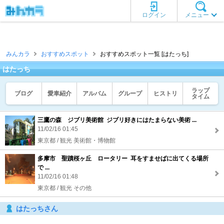
ログイン
メニュー
みんカラ
おすすめスポット
おすすめスポット一覧 [はたっち]
はたっち
ラップ
ブログ
愛車紹介
アルバム
グループ
ヒストリ
タイム
三鷹の森 ジブリ美術館 ジブリ好きにはたまらない美術 ...
11/02/16 01:45
東京都 / 観光 美術館・博物館
多摩市 聖蹟桜ヶ丘 ロータリー 耳をすませばに出てくる場所
で ...
11/02/16 01:48
東京都 / 観光 その他
はたっちさん