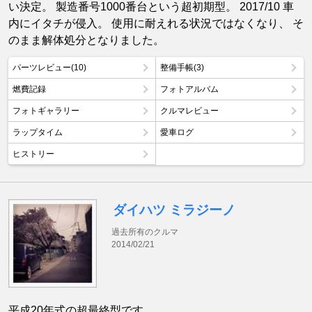
い決定。 製造番号1000番台という超初期型。 2017/10 車
内にイタチが侵入。 使用に耐えれる状況ではなくなり、 そ
のまま解体処分となりました。
パーツレビュー(10)
整備手帳(3)
燃費記録
フォトアルバム
フォトギャラリー
クルマレビュー
ラップタイム
愛車ログ
ヒストリー
ダイハツ ミラジーノ
過去所有のクルマ
2014/02/21
平成20年式の超最終型です。