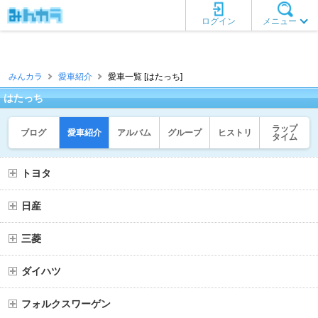
ログイン
メニュー
みんカラ
愛車紹介
愛車一覧 [はたっち]
はたっち
ラップ
ブログ
愛車紹介
アルバム
グループ
ヒストリ
タイム
トヨタ
日産
三菱
ダイハツ
フォルクスワーゲン