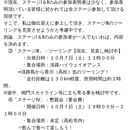
※現在、ステージⅠ＆Ⅱのみの参加表明者は少なく、参加表
明頂いている皆様に於かれては全ステージ参加して頂ける
現状です。
そこで、私は御出迎えに参上して頂き、ステージⅢのツー
リングを充実させようかと考慮中です。
勿論、ステージⅠ＆Ⅱのみの参加者が一人でもいれば、内容
を決めます。
③「ステージⅢ」：ツーリング【現在、見直し検討中】
・出発日時：１０月７日（土）１３時００分
・集合場所：淡路ハイウェイオアシス
⇒淡路島から香川（高松）迄のツーリング！
「走行距離は１３０km程度、所用時間は約２時
間」
※途中、鳴門スカイライン等に立ち寄る事を検討中です。
④「ステージⅣ」：懇親会（要会費）
・開催日時：１０月７日（土）１９時００分～２
１時００分
・集合場所：未定（高松市内）
⇒飲んで食べて楽しもう！