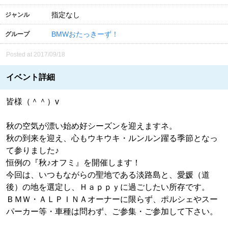
指定なし
ジャンル
BMWおたっきーず！
グループ
Posted at 2017/09/18
イベント詳細
皆様（＾＾）v
秋の空気が漂い始め好シーズンを迎えますネ。
秋の到来を迎え、心もウキウキ・ルンルン躍る季節となっ
て参りました♪
恒例の『秋♪オフミ』を開催します！
今回は、いつもながらの聖地である淡路島と、愛媛（道
後）の地を選定し、Ｈａｐｐｙに過ごしたい所存です。
ＢＭＷ・ＡＬＰＩＮＡオーナーに限らず、ポルシェやスー
パーカー等・車種は問わず、ご参集・ご参加して下さい。