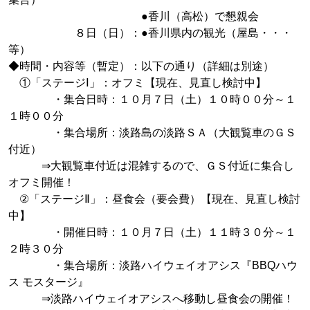
●香川（高松）で懇親会
８日（日）：●香川県内の観光（屋島・・・
等）
◆時間・内容等（暫定）：以下の通り（詳細は別途）
①「ステージⅠ」：オフミ【現在、見直し検討中】
・集合日時：１０月７日（土）１０時００分～１
１時００分
・集合場所：淡路島の淡路ＳＡ（大観覧車のＧＳ
付近）
⇒大観覧車付近は混雑するので、ＧＳ付近に集合し
オフミ開催！
②「ステージⅡ」：昼食会（要会費）【現在、見直し検討
中】
・開催日時：１０月７日（土）１１時３０分～１
２時３０分
・集合場所：淡路ハイウェイオアシス『BBQハウ
ス モスタージ』
⇒淡路ハイウェイオアシスへ移動し昼食会の開催！