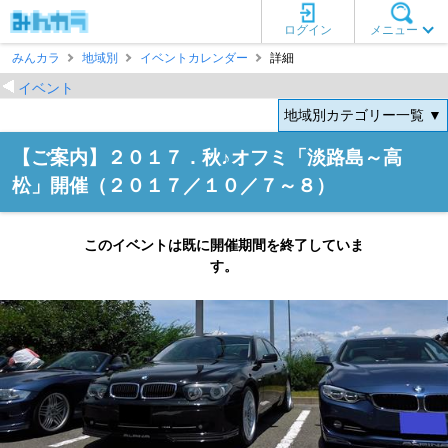
ログイン
メニュー
みんカラ
地域別
イベントカレンダー
詳細
イベント
地域別カテゴリー一覧 ▼
【ご案内】２０１７．秋♪オフミ「淡路島～高
松」開催（２０１７／１０／７～８）
このイベントは既に開催期間を終了していま
す。