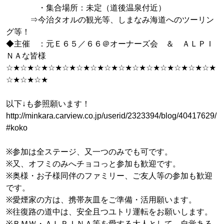
・集合場所：未定（道後温泉付近）
⇒今治タオルの観光等、しまなみ海道へのツーリン
グ等！
◆主催 ：元Ｅ６５／６６＠オーナーズ会 ＆ ＡＬＰＩ
ＮＡな皆様
☆★☆★☆★☆★☆★☆★☆★☆★☆★☆★☆★☆★☆★☆★☆★
☆★☆★☆★
以下↓も参照願います！
http://minkara.carview.co.jp/userid/2323394/blog/40417629/
#koko
※参加は全ステージ、又一つのみでも可です。
※又、オフミのみへチョコっと参加も歓迎です。
※奥様・お子様同伴のファミリー、ご友人等の参加も歓迎
です。
※愛煙家の方は、携帯灰皿をご準備・活用願います。
※往復路の道中は、安全且つユトリ運転をお願いします。
※ＢＭＷ・ＡＬＰＩＮＡ等を愛する大人として、自覚ある