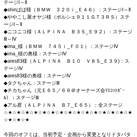
テージⅠ～Ⅱ
◆shinぱぱ様（ＢＭＷ ３２０ｉ_Ｅ４６）：ステージⅠ～Ⅱ
◆ややこし屋オヤジ様（ポルシェ９１１ＧＴ３ＲＳ）ステ
ージⅠ～Ⅱ
◆ニコニコ様（ＡＬＰＩＮＡ Ｂ３Ｓ_Ｅ９２）：ステージ
Ⅲ～Ⅳ
◆ima_様（ＢＭＷ ７４５ｉ_Ｆ０１）：ステージⅣ
◆ima_様の奥様：ステージⅣ
◆ares83様（ＡＬＰＩＮＡ Ｂ１０ Ｖ８Ｓ_Ｅ３９)：ス
テージⅣ
◆ares83様の奥様：ステージⅣ
◆タクちゃん：ステージⅢ
◆チカちゃん（元Ｅ６５／６６＠オーナーズ会ﾏｽｺｯﾄｶﾞｰ
ﾙ）：ステージⅢ
◆アル君（ＡＬＰＩＮＡ Ｂ７_Ｅ６５）：全ステージ
☆★☆★☆★☆★☆★☆★☆★☆★☆★☆★☆★☆★☆★☆★☆★
☆★☆★☆★
今回のオフミは、当初予定・企画から変更となりドタバタ