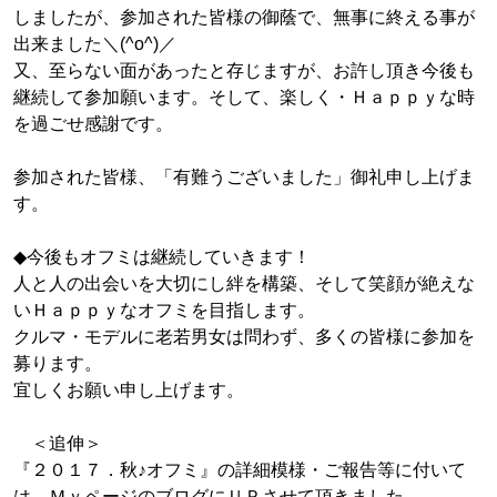
しましたが、参加された皆様の御蔭で、無事に終える事が
出来ました＼(^o^)／
又、至らない面があったと存じますが、お許し頂き今後も
継続して参加願います。そして、楽しく・Ｈａｐｐｙな時
を過ごせ感謝です。
参加された皆様、「有難うございました」御礼申し上げま
す。
◆今後もオフミは継続していきます！
人と人の出会いを大切にし絆を構築、そして笑顔が絶えな
いＨａｐｐｙなオフミを目指します。
クルマ・モデルに老若男女は問わず、多くの皆様に参加を
募ります。
宜しくお願い申し上げます。
＜追伸＞
『２０１７．秋♪オフミ』の詳細模様・ご報告等に付いて
は、ＭｙページのブログにＵＰさせて頂きました。