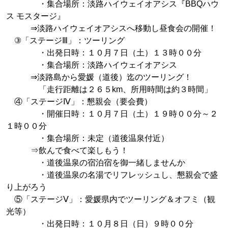
・集合場所：淡路ハイウェイオアシス『BBQハウ
ス モスタージ』
⇒淡路ハイウェイオアシスへ移動し昼食会の開催！
③「ステージⅢ」：ツーリング
・出発日時：１０月７日（土）１３時００分
・集合場所：淡路ハイウェイオアシス
⇒淡路島から愛媛（道後）迄のツーリング！
「走行距離は２６５km、所用時間は約３時間」
④「ステージⅣ」：懇親会（要会費）
・開催日時：１０月７日（土）１９時００分～２
１時００分
・集合場所：未定（道後温泉付近）
⇒飲んで食べて楽しもう！
・道後温泉の宿泊宿を御一緒しませんか
・道後温泉の名湯でリフレッシュし、懇親会で盛
り上がろう
⑤「ステージⅤ」：愛媛県内でツーリング＆オフミ（観
光等）
・出発日時：１０月８日（日）９時００分