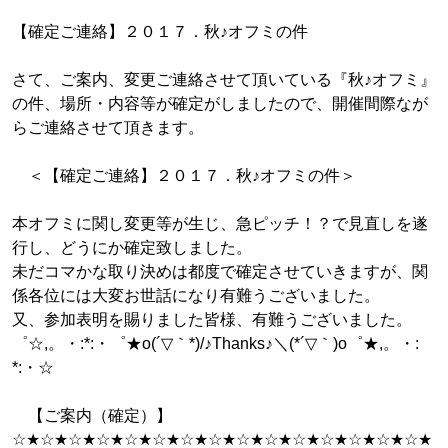
【確定ご連絡】２０１７．秋♪オフミの件
さて、ご案内、変更ご連絡させて頂いている『秋♪オフミ』
の件、場所・内容等が確定がしましたので、開催間際なが
らご連絡させて頂きます。
＜【確定ご連絡】２０１７．秋♪オフミの件＞
本オフミに関し変更等が生じ、急ピッチ！？で見直しを遂
行し、どうにか確定致しました。
未だコマかな取り決めは都度で確定させていきますが、関
係各位には大変お世話になり有難うございました。
又、参加表明を賜りました皆様、有難うございました。
゜☆,。・:*:・゜★o(´▽｀*)/♪Thanks♪＼(*´▽｀)o゜★,。・:
*:・☆
【ご案内（確定）】
☆★☆★☆★☆★☆★☆★☆★☆★☆★☆★☆★☆★☆★☆★☆★