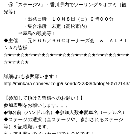
⑤「ステージⅤ」：香川県内でツーリング＆オフミ（観
光等）
・出発日時：１０月８日（日）９時００分
・集合場所：未定（高松市内）
⇒屋島の観光等！
◆主催 ：元Ｅ６５／６６＠オーナーズ会 ＆ ＡＬＰＩ
ＮＡな皆様
☆★☆★☆★☆★☆★☆★☆★☆★☆★☆★☆★☆★☆★☆★☆★
☆★☆★☆★
詳細は↓も参照願います！
http://minkara.carview.co.jp/userid/2323394/blog/40512143/
【参加して頂ける皆様へのお願い！】
参加表明をお願いします。。。
◆御名前（ハンドル名）◆参加人数◆愛車名（モデル名）
◆ステージの選択（全ステージや、参加されるステージ
等）を記載願います。
私・アル君へのメッセージでもＯＫです！