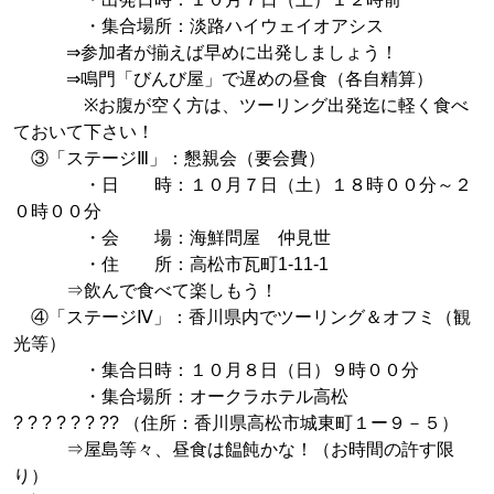
・集合場所：淡路ハイウェイオアシス
⇒参加者が揃えば早めに出発しましょう！
⇒鳴門「びんび屋」で遅めの昼食（各自精算）
※お腹が空く方は、ツーリング出発迄に軽く食べ
ておいて下さい！
③「ステージⅢ」：懇親会（要会費）
・日 時：１０月７日（土）１８時００分～２
０時００分
・会 場：海鮮問屋 仲見世
・住 所：高松市瓦町1-11-1
⇒飲んで食べて楽しもう！
④「ステージⅣ」：香川県内でツーリング＆オフミ（観
光等）
・集合日時：１０月８日（日）９時００分
・集合場所：オークラホテル高松
? ? ? ? ? ? ?? （住所：香川県高松市城東町１ー９－５）
⇒屋島等々、昼食は饂飩かな！（お時間の許す限
り）