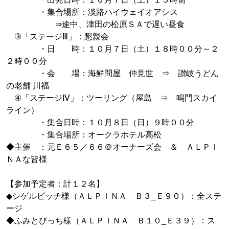
・集合場所：淡路ハイウェイオアシス
⇒途中、津田の松原ＳＡで遅い昼食
③「ステージⅢ」：懇親会
・日 時：１０月７日（土）１８時００分～２
２時００分
・会 場：海鮮問屋 仲見世 ⇒ 讃岐うどん
の老舗 川福
④「ステージⅣ」：ツーリング（屋島 ⇒ 鳴門スカイ
ライン）
・集合日時：１０月８日（日）９時００分
・集合場所：オークラホテル高松
◆主催 ：元Ｅ６５／６６＠オーナーズ会 ＆ ＡＬＰＩ
ＮＡな皆様
【参加予定者：計１２名】
◆シゲルビッチ様（ＡＬＰＩＮＡ Ｂ３_Ｅ９０）：全ステ
ージ
◆ふみとびっち様（ＡＬＰＩＮＡ Ｂ１０_Ｅ３９）：ス