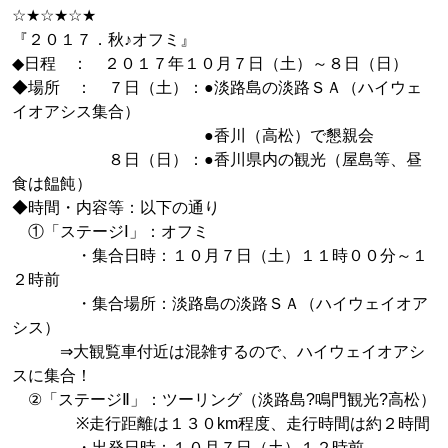
☆★☆★☆★
『２０１７．秋♪オフミ』
◆日程 ： ２０１７年１０月７日（土）～８日（日）
◆場所 ： ７日（土）：●淡路島の淡路ＳＡ（ハイウェ
イオアシス集合）
●香川（高松）で懇親会
８日（日）：●香川県内の観光（屋島等、昼
食は饂飩）
◆時間・内容等：以下の通り
①「ステージⅠ」：オフミ
・集合日時：１０月７日（土）１１時００分～１
２時前
・集合場所：淡路島の淡路ＳＡ（ハイウェイオア
シス）
⇒大観覧車付近は混雑するので、ハイウェイオアシ
スに集合！
②「ステージⅡ」：ツーリング（淡路島?鳴門観光?高松）
※走行距離は１３０km程度、走行時間は約２時間
・出発日時：１０月７日（土）１２時前