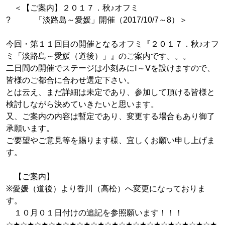
＜【ご案内】２０１７．秋♪オフミ
? 「淡路島～愛媛」開催（2017/10/7～8）＞
今回・第１１回目の開催となるオフミ『２０１７．秋♪オフ
ミ「淡路島～愛媛（道後）」』のご案内です。。。
二日間の開催でステージは小刻みにⅠ～Ⅴを設けますので、
皆様のご都合に合わせ選定下さい。
とは云え、まだ詳細は未定であり、参加して頂ける皆様と
検討しながら決めていきたいと思います。
又、ご案内の内容は暫定であり、変更する場合もあり御了
承願います。
ご要望やご意見等を賜ります様、宜しくお願い申し上げま
す。
【ご案内】
※愛媛（道後）より香川（高松）へ変更になっておりま
す。
１０月０１日付けの追記を参照願います！！！
☆★☆★☆★☆★☆★☆★☆★☆★☆★☆★☆★☆★☆★☆★☆★