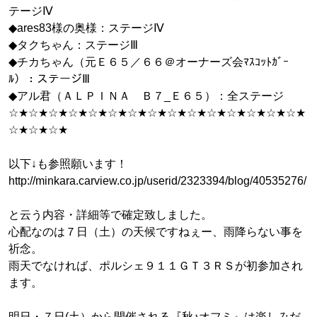
テージⅣ
◆ares83様の奥様：ステージⅣ
◆タクちゃん：ステージⅢ
◆チカちゃん（元Ｅ６５／６６＠オーナーズ会ﾏｽｺｯﾄｶﾞｰ
ﾙ）：ステージⅢ
◆アル君（ＡＬＰＩＮＡ Ｂ７_Ｅ６５）：全ステージ
☆★☆★☆★☆★☆★☆★☆★☆★☆★☆★☆★☆★☆★☆★☆★
☆★☆★☆★
以下↓も参照願います！
http://minkara.carview.co.jp/userid/2323394/blog/40535276/
と云う内容・詳細等で確定致しました。
心配なのは７日（土）の天候ですねぇー、雨降らない事を
祈念。
雨天でなければ、ポルシェ９１１ＧＴ３ＲＳが初参加され
ます。
明日・７日(土）から開催される『秋♪オフミ』は楽しみだ