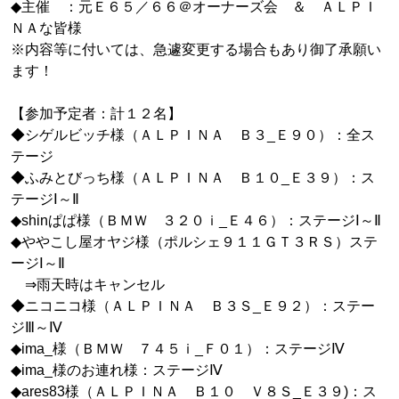
◆主催 ：元Ｅ６５／６６＠オーナーズ会 ＆ ＡＬＰＩ
ＮＡな皆様
※内容等に付いては、急遽変更する場合もあり御了承願い
ます！
【参加予定者：計１２名】
◆シゲルビッチ様（ＡＬＰＩＮＡ Ｂ３_Ｅ９０）：全ス
テージ
◆ふみとびっち様（ＡＬＰＩＮＡ Ｂ１０_Ｅ３９）：ス
テージⅠ～Ⅱ
◆shinぱぱ様（ＢＭＷ ３２０ｉ_Ｅ４６）：ステージⅠ～Ⅱ
◆ややこし屋オヤジ様（ポルシェ９１１ＧＴ３ＲＳ）ステ
ージⅠ～Ⅱ
⇒雨天時はキャンセル
◆ニコニコ様（ＡＬＰＩＮＡ Ｂ３Ｓ_Ｅ９２）：ステー
ジⅢ～Ⅳ
◆ima_様（ＢＭＷ ７４５ｉ_Ｆ０１）：ステージⅣ
◆ima_様のお連れ様：ステージⅣ
◆ares83様（ＡＬＰＩＮＡ Ｂ１０ Ｖ８Ｓ_Ｅ３９)：ス