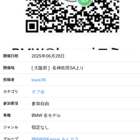
2025年06月28日
開催日程
[ 大阪府 ] 名神吹田SA上り
開催地
kaze36
投稿者
オフ会
カテゴリ
参加自由
参加要項
BMW 全モデル
車種
指定なし
ジャンル
BMW@Kansai みんカラ
グループ