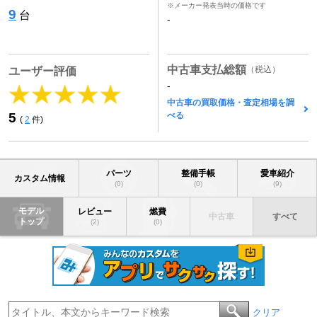
※メーカー発表当時の価格です
9
台
-
中古車支払総額
（税込）
ユーザー評価
-
中古車の買取価格・査定相場を調
べる
5
(
2
件)
パーツ
整備手帳
愛車紹介
カスタム情報
(0)
(0)
(9)
モデル
レビュー
燃費
中古車
すべて
トップ
(2)
(0)
クリア