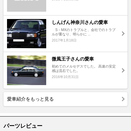
しんげん神奈川さんの愛車
S－MXのトラブルと、会社でのトラブ
ルが重なり、明らかに ...
2017年1月18日
微風王子さんの愛車
初めてのメルセデスでした。 高速の安定
感は流石でした。
2016年10月31日
愛車紹介をもっと見る
パーツレビュー