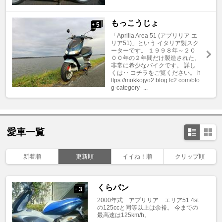
もっこうじょ
5
+
「Aprilia Area 51 (アプリリア エ
リア51)」という イタリア製スク
ーターです。 １９９８年～２０
００年の２年間だけ製造された、
非常に希少なバイクです。 詳し
くは‥ コチラをご覧ください。 h
ttps://mokkojyo2.blog.fc2.com/blo
g-category- ...
愛車一覧
新着順
更新順
イイね！順
クリップ順
くらパン
3
+
2000年式 アプリリア エリア51 4st
の125ccと同等以上は余裕。 今までの
最高速は125km/h。