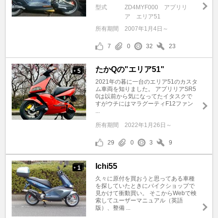
型式
ZD4MYF000 アプリリ
ア エリア51
所有期間
2007年1月4日～
7
0
32
23
たかQの"エリア51"
5
+
2021年の暮に一台のエリア51のカスタ
ム車両を知りました。 アプリリアSR5
0は以前から気になってたイタスクで
すがウチにはマラグーティF12ファン
...
所有期間
2022年1月26日～
29
0
3
9
Ichi55
1
+
久々に原付を買おうと思ってある車種
を探していたときにバイクショップで
見かけて衝動買い。 そこからWebで検
索してユーザーマニュアル（英語
版）、整備 ...