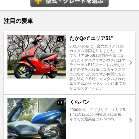
注目の愛車
たかQの"エリア51"
5
+
2021年の暮に一台のエリア51の
カスタム車両を知りました。 ア
プリリアSR50は以前から気にな
ってたイタスクですがウチにはマ
ラグーティF12ファントムがおり
ますのでそれ程気になるイタスク
ではなかったのですが仲間たちと
話し込んでる時にカスタムされた
エリア51がオークションに出てお
りこのスタイルとデ ...
くらパン
3
+
2000年式 アプリリア エリア5
1 4stの125ccと同等以上は余裕。
今までの最高速は125km/h。