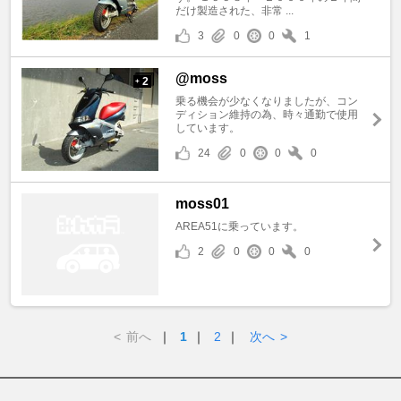
だけ製造された、非常 ...
3
0
0
1
@moss
2
+
乗る機会が少なくなりましたが、コン
ディション維持の為、時々通勤で使用
しています。
24
0
0
0
moss01
AREA51に乗っています。
2
0
0
0
<
前へ
｜
1
｜
2
｜
次へ
>