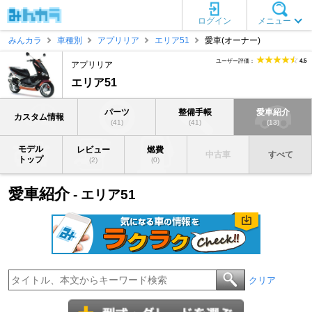
ログイン
メニュー
みんカラ
車種別
アプリリア
エリア51
愛車(オーナー)
ユーザー評価：
4.5
アプリリア
エリア51
パーツ
整備手帳
愛車紹介
カスタム情報
(41)
(41)
(13)
モデル
レビュー
燃費
中古車
すべて
トップ
(2)
(0)
愛車紹介
- エリア51
クリア