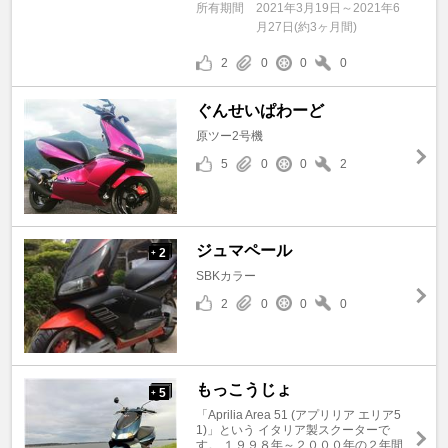
所有期間
2021年3月19日～2021年6
月27日(約3ヶ月間)
2
0
0
0
ぐんせいぱわーど
原ツー2号機
5
0
0
2
ジュマペール
2
+
SBKカラー
2
0
0
0
もっこうじょ
5
+
「Aprilia Area 51 (アプリリア エリア5
1)」という イタリア製スクーターで
す。 １９９８年～２０００年の２年間