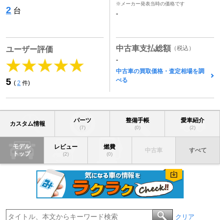
※メーカー発表当時の価格です
2
台
-
中古車支払総額
（税込）
ユーザー評価
-
中古車の買取価格・査定相場を調
べる
5
(
2
件)
パーツ
整備手帳
愛車紹介
カスタム情報
(7)
(0)
(2)
モデル
レビュー
燃費
中古車
すべて
トップ
(2)
(0)
クリア