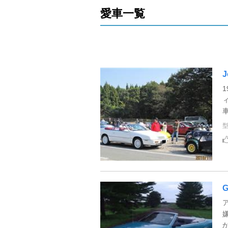
愛車一覧
J
1
ィ
G