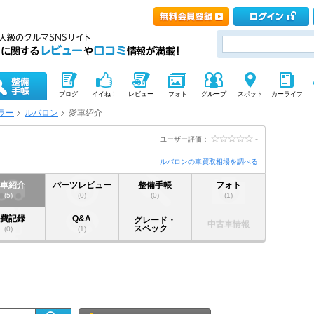
ブログ
イイね！
レビュー
フォト
グループ
スポット
カーライフ
ラー
ルバロン
愛車紹介
-
ユーザー評価：
ルバロンの車買取相場を調べる
愛車紹介
パーツレビュー
整備手帳
フォト
(5)
(0)
(0)
(1)
燃費記録
Q&A
グレード・
中古車情報
スペック
(0)
(1)