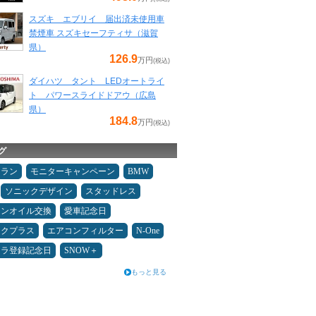
スズキ エブリイ 届出済未使用車
禁煙車 スズキセーフティサ（滋賀
県）
126.9
万円
(税込)
ダイハツ タント LEDオートライ
ト パワースライドドアウ（広島
県）
184.8
万円
(税込)
グ
ュラン
モニターキャンペーン
BMW
ソニックデザイン
スタッドレス
ジンオイル交換
愛車記念日
ックプラス
エアコンフィルター
N-One
カラ登録記念日
SNOW＋
もっと見る