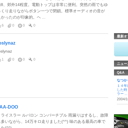
街8、郊外14程度。電動トップは非常に便利。突然の雨でもゆ
っくり走りながらボタン一つで閉鎖。標準オーディオの音が
良かったのが印象的。ヘ ...
6
0
0
0
最新オ
oslynaz
oslynaz
1
0
0
0
ニュー
Q&A
なつか
１４年
した時
ラー ...
2004/1
AA-DOO
クライスラー ルバロン コンバーチブル 雨漏りはするし、故障
も多いながら、14万キロ走りました(^^) 味のある最高の車で
た(^^)