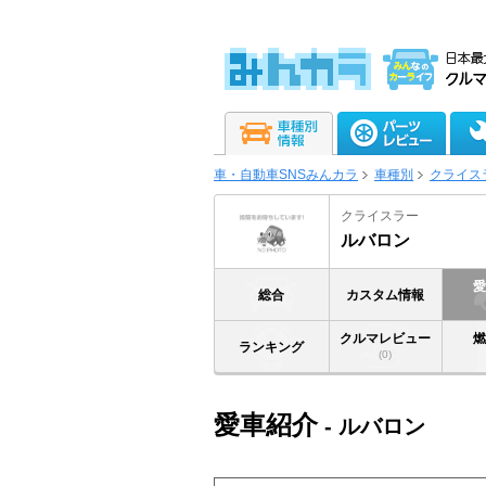
車・自動車SNSみんカラ
車種別
クライス
クライスラー
ルバロン
総合
カスタム情報
クルマレビュー
ランキング
(0)
愛車紹介
- ルバロン