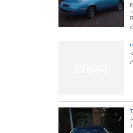
r
r
T
1
+
し