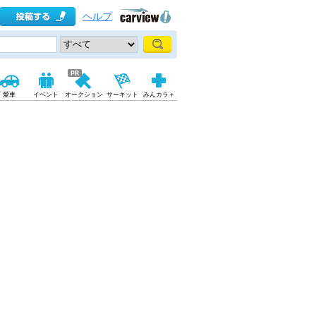
ヘルプ
愛車
イベント
オークション
サーキット
みんカラ＋