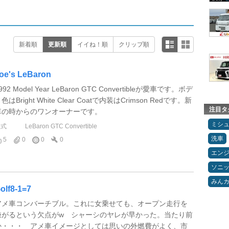
新着順
更新順
イイね！順
クリップ順
oe's LeBaron
992 Model Year LeBaron GTC Convertibleが愛車です。ボデ
色はBright White Clear Coatで内装はCrimson Redです。新
注目タ
車の時からのワンオーナーです。
ミシ
型式
LeBaron GTC Convertible
洗車
5
0
0
0
エン
ソニ
みん
olf8-1=7
アメ車コンバーチブル。これに女乗せても、オープン走行を
嫌がるという欠点がw シャーシのヤレが早かった。当たり前
か・・・ アメ車イメージとしては思いの外燃費がよく、市