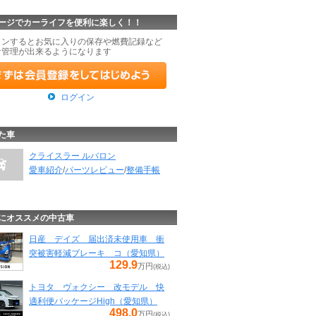
ージでカーライフを便利に楽しく！！
インするとお気に入りの保存や燃費記録など
な管理が出来るようになります
ログイン
た車
クライスラー ルバロン
愛車紹介
/
パーツレビュー
/
整備手帳
にオススメの中古車
日産 デイズ 届出済未使用車 衝
突被害軽減ブレーキ コ（愛知県）
129.9
万円
(税込)
トヨタ ヴォクシー 改モデル 快
適利便パッケージHigh（愛知県）
498.0
万円
(税込)