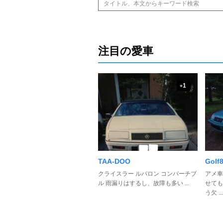
注目の愛車
1
+
TAA-DOO
Golf
クライスラー ルバロン コンバーチブ
アメ車
ル 雨漏りはするし、故障も多い ...
せても
う欠 ...