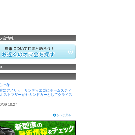
フ会情報
ス
し～な
前にアメリカ サンディエゴにホームスティ
 ホストマザーがセカンドカーとしてクライス
0/09 18:27
もっと見る