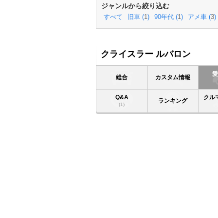
ジャンルから絞り込む
すべて
旧車 (
1
)
90年代 (
1
)
アメ車 (
3
)
クライスラー ルバロン
総合
カスタム情報
Q&A
クル
ランキング
(1)