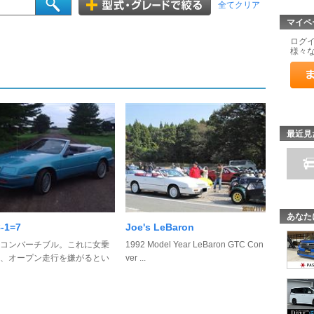
全てクリア
マイペ
ログ
様々
最近見
あなた
8-1=7
Joe's LeBaron
コンバーチブル。これに女乗
1992 Model Year LeBaron GTC Con
、オープン走行を嫌がるとい
ver ...