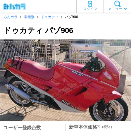
ログイン
メニュー
みんカラ
車種別
ドゥカティ
パゾ906
ドゥカティ パゾ906
新車本体価格
※
（税込）
ユーザー登録台数