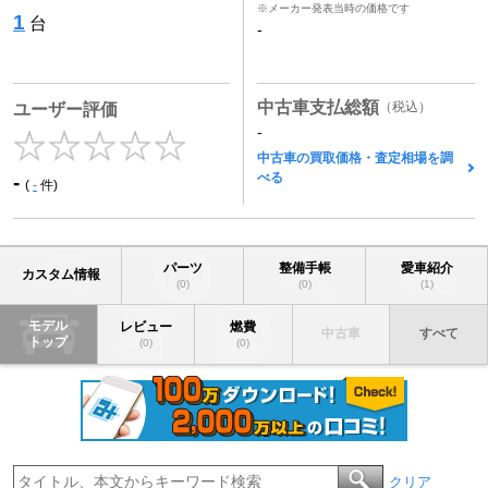
※メーカー発表当時の価格です
1
台
-
中古車支払総額
（税込）
ユーザー評価
-
中古車の買取価格・査定相場を調
べる
-
(
-
件)
パーツ
整備手帳
愛車紹介
カスタム情報
(0)
(0)
(1)
モデル
レビュー
燃費
中古車
すべて
トップ
(0)
(0)
クリア