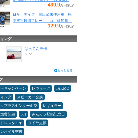
439.9
万円
(税込)
日産 デイズ 届出済未使用車 衝
突被害軽減ブレーキ コ（愛知県）
129.9
万円
(税込)
ンキング
ばってん夫婦
8 PV
もっと見る
グ
ターキャンペーン
レヴォーグ
TAKMO
ティング
スピーカー交換
ックプラスセンター山梨
レギュラー
＆燃費記録
STI
みんカラ登録記念日
ッドレスタイヤ
タイヤ交換
ジンオイル交換