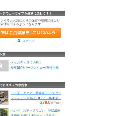
ージでカーライフを便利に楽しく！！
インするとお気に入りの保存や燃費記録など
な管理が出来るようになります
ログイン
た車
ドゥカティ ST3S ABS
愛車紹介
/
パーツレビュー
/
整備手帳
にオススメの中古車
トヨタ アクア 禁煙車 トヨタセー
フティセンス 純正10.5イ（兵庫県）
279.0
万円
(税込)
ホンダ ステップワゴン 登録済未
使用車 純正11.4型ナビ（埼玉県）