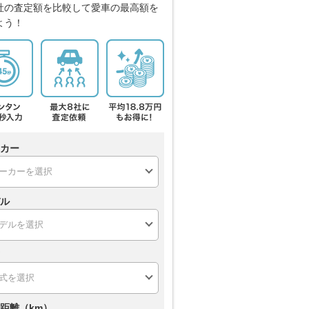
社の査定額を比較して愛車の最高額を
よう！
カー
ル
距離（km）