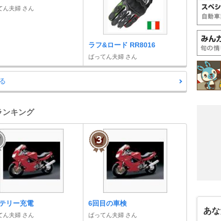
てん夫婦 さん
ラフ&ロード RR8016
ばってん夫婦 さん
る
帳ランキング
テリー充電
6回目の車検
あな
てん夫婦 さん
ばってん夫婦 さん