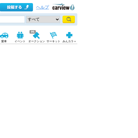
ヘルプ
愛車
イベント
オークション
サーキット
みんカラ＋