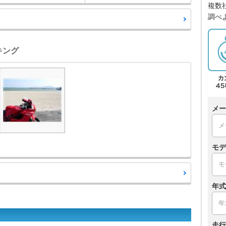
複数
調べ
ンキング
メー
モデ
年式
走行