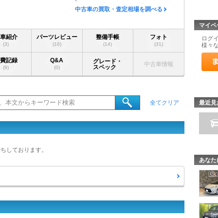
-
中古車の買取・査定相場を調べる
マイペ
愛車紹介
パーツレビュー
整備手帳
フォト
ログ
(3)
(16)
(14)
(31)
様々
燃費記録
Q&A
グレード・
中古車情報
スペック
(9)
(0)
最近見
全てクリア
待ちしております。
あなた