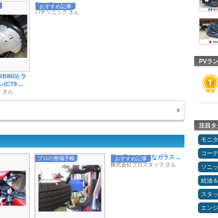
Blue Batter ...
おすすめ記事
パナソニック さん
PVラ
BING) ラ
CT9 ...
 さん
注目タ
モニ
コー
雨の日もクリアなガラス ...
プロの整備手帳
おすすめ記事
株式会社プロスタッフ さん
ソニ
給油
スタ
エン