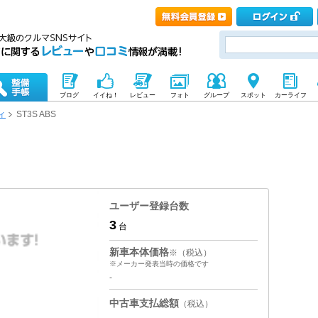
ブログ
イイね！
レビュー
フォト
グループ
スポット
カーライフ
ィ
ST3S ABS
ユーザー登録台数
3
台
新車本体価格
※（税込）
※メーカー発表当時の価格です
-
中古車支払総額
（税込）