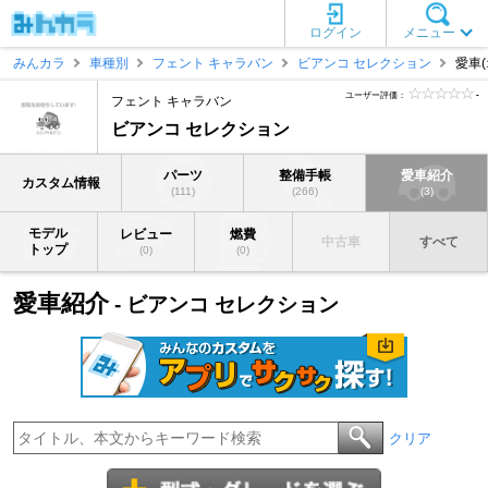
ログイン
メニュー
みんカラ
車種別
フェント キャラバン
ビアンコ セレクション
愛車(
ユーザー評価：
-
フェント キャラバン
ビアンコ セレクション
パーツ
整備手帳
愛車紹介
カスタム情報
(111)
(266)
(3)
モデル
レビュー
燃費
中古車
すべて
トップ
(0)
(0)
愛車紹介
- ビアンコ セレクション
クリア