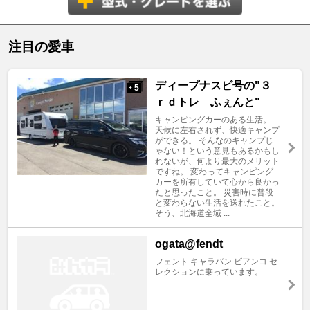
注目の愛車
ディープナスビ号の"３
5
+
ｒｄトレ ふぇんと"
キャンピングカーのある生活。
天候に左右されず、快適キャンプ
ができる。 そんなのキャンプじ
ゃない！という意見もあるかもし
れないが、何より最大のメリット
ですね。 変わってキャンピング
カーを所有していて心から良かっ
たと思ったこと。 災害時に普段
と変わらない生活を送れたこと。
そう、北海道全域 ...
ogata@fendt
フェント キャラバン ビアンコ セ
レクションに乗っています。