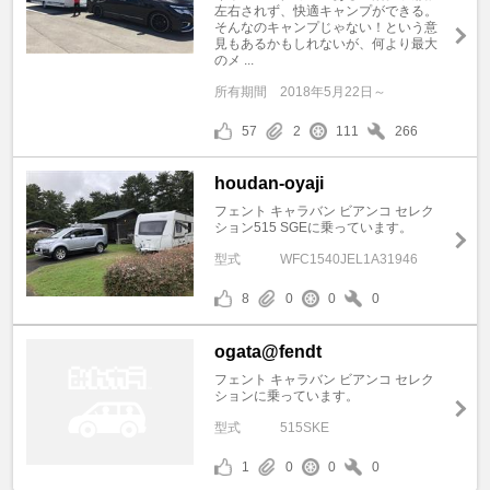
左右されず、快適キャンプができる。
そんなのキャンプじゃない！という意
見もあるかもしれないが、何より最大
のメ ...
所有期間
2018年5月22日～
57
2
111
266
houdan-oyaji
フェント キャラバン ビアンコ セレク
ション515 SGEに乗っています。
型式
WFC1540JEL1A31946
8
0
0
0
ogata@fendt
フェント キャラバン ビアンコ セレク
ションに乗っています。
型式
515SKE
1
0
0
0