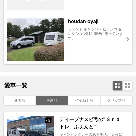
houdan-oyaji
フェント キャラバン ビアンコ セ
レクション515 SGEに乗っていま
す。
愛車一覧
新着順
更新順
イイね！順
クリップ順
ディープナスビ号の"３ｒｄ
5
+
トレ ふぇんと"
キャンピングカーのある生活。 天候に