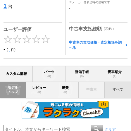
※メーカー発表当時の価格です
1
台
-
中古車支払総額
（税込）
ユーザー評価
-
中古車の買取価格・査定相場を調
べる
-
(
-
件)
パーツ
整備手帳
愛車紹介
カスタム情報
(0)
(0)
(1)
モデル
レビュー
燃費
中古車
すべて
トップ
(0)
(0)
クリア