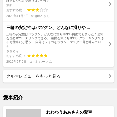
好きじゃなきゃ乗れないバイク
不明
おすすめ度 ：
2020年11月2日 - shige65 さん
三輪の安定性はバツグン、どんなに滑りや ...
三輪の安定性はバツグン、どんなに滑りやすい路面でもまったく恐怖
を感じずコーナリングできる。 路面を気にせずロングツーリングでき
る万能車だと思う。 自分はフォコをラウンドマスター号と呼んでい
る。
５００ie
おすすめ度 ：
2012年2月5日 - コぺじぃー さん
クルマレビューをもっと見る
愛車紹介
わわわうああさんの愛車