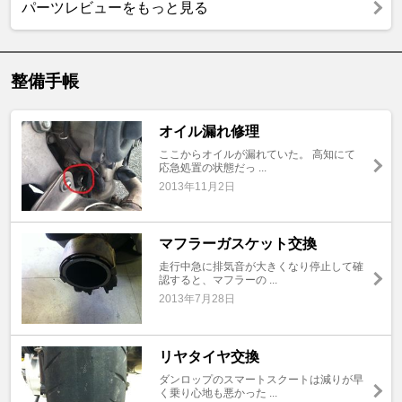
パーツレビューをもっと見る
整備手帳
オイル漏れ修理
ここからオイルが漏れていた。 高知にて
応急処置の状態だっ ...
2013年11月2日
マフラーガスケット交換
走行中急に排気音が大きくなり停止して確
認すると、マフラーの ...
2013年7月28日
リヤタイヤ交換
ダンロップのスマートスクートは減りが早
く乗り心地も悪かった ...