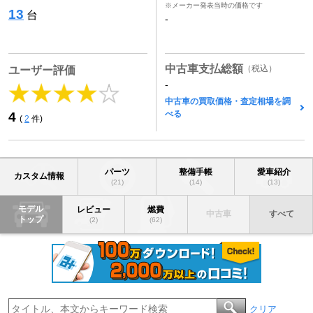
※メーカー発表当時の価格です
13
台
-
中古車支払総額
（税込）
ユーザー評価
-
中古車の買取価格・査定相場を調
べる
4
(
2
件)
パーツ
整備手帳
愛車紹介
カスタム情報
(21)
(14)
(13)
モデル
レビュー
燃費
中古車
すべて
トップ
(2)
(62)
クリア