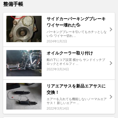
整備手帳
サイドカーパーキングブレーキ
ワイヤー壊れた💦
パーキングブレーキ引いてもカチッとしな
い💦 ワイヤー切れ ...
2024年1月2日
オイルクーラー取り付け
船の下にコア設置 横から サンドイッチブ
ロックとオイルフィ ...
2022年3月24日
リアエアサスを新品エアサスに
交換！
エアーを入れても機能しないノーマルエア
サス！ 新しいエアー ...
2022年3月14日