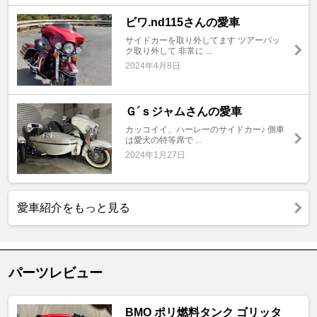
ビワ.nd115さんの愛車
サイドカーを取り外してます ツアーパッ
ク取り外して 非常に ...
2024年4月8日
Ｇ´ｓジャムさんの愛車
カッコイイ、ハーレーのサイドカー♪ 側車
は愛犬の特等席で ...
2024年1月27日
愛車紹介をもっと見る
パーツレビュー
BMO ポリ燃料タンク ゴリッタ