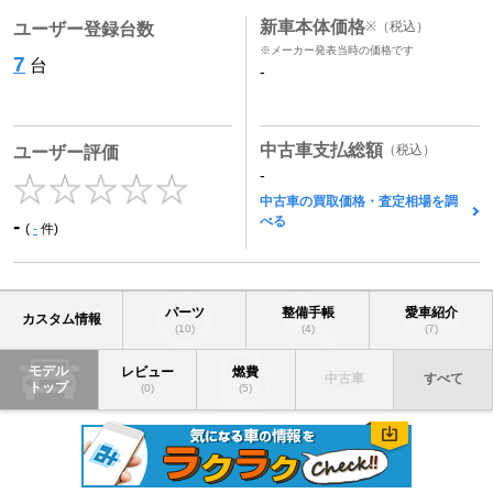
新車本体価格
※
（税込）
ユーザー登録台数
※メーカー発表当時の価格です
7
台
-
中古車支払総額
（税込）
ユーザー評価
-
中古車の買取価格・査定相場を調
べる
-
(
-
件)
パーツ
整備手帳
愛車紹介
カスタム情報
(10)
(4)
(7)
モデル
レビュー
燃費
中古車
すべて
トップ
(0)
(5)