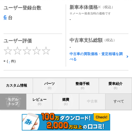
新車本体価格
※
（税込）
ユーザー登録台数
※メーカー発表当時の価格です
6
台
-
中古車支払総額
（税込）
ユーザー評価
-
中古車の買取価格・査定相場を調
べる
-
(
-
件)
パーツ
整備手帳
愛車紹介
カスタム情報
(0)
(0)
(6)
モデル
レビュー
燃費
中古車
すべて
トップ
(0)
(1)