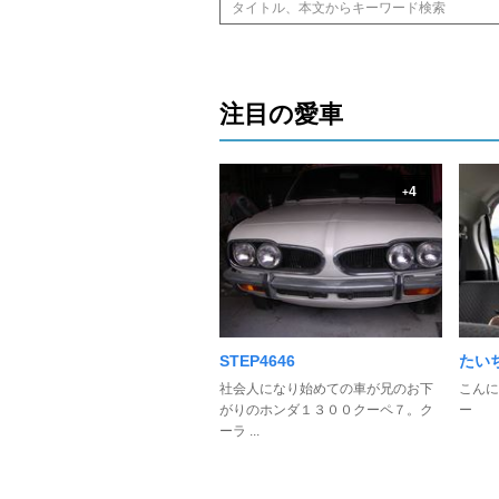
注目の愛車
4
+
STEP4646
たい
社会人になり始めての車が兄のお下
こんに
がりのホンダ１３００クーペ７。ク
ー
ーラ ...