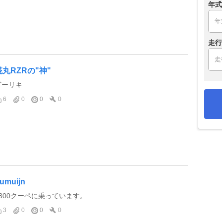
年式
走行
椛丸RZRの"神"
ゴーリキ
6
0
0
0
umuijn
1300クーペに乗っています。
3
0
0
0