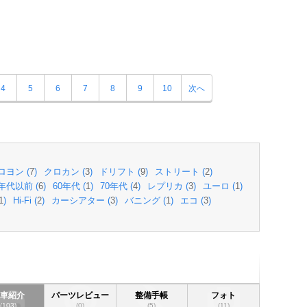
4
5
6
7
8
9
10
次へ
ロヨン (
7
)
クロカン (
3
)
ドリフト (
9
)
ストリート (
2
)
0年代以前 (
6
)
60年代 (
1
)
70年代 (
4
)
レプリカ (
3
)
ユーロ (
1
)
1
)
Hi-Fi (
2
)
カーシアター (
3
)
バニング (
1
)
エコ (
3
)
愛車紹介
パーツレビュー
整備手帳
フォト
(103)
(0)
(5)
(11)