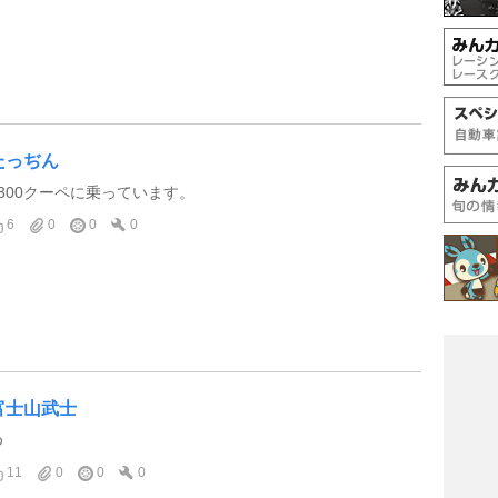
たっぢん
1300クーペに乗っています。
6
0
0
0
富士山武士
ゆ
11
0
0
0