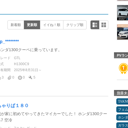
新着順
更新順
イイね！順
クリップ順
p_********
ホンダ1300クーペに乗っています。
PVラ
グレード
GTL
型式
H1300C9
所有期間
2025年8月31日～
3
0
0
5
注目タ
TAK
ちゃりぱ１８０
フェ
我が家に初めてやってきたマイカーでした！ ホンダ1300クー
ホン
7 空冷
ガラ