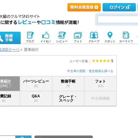
ブログ
イイね！
レビュー
フォト
グループ
スポット
カーライフ
1300クーペ
愛車紹介
5
ユーザー評価：
中古車の買取・査定相場を調べる
愛車紹介
パーツレビュー
整備手帳
フォト
(103)
(0)
(5)
(11)
燃費記録
Q&A
グレード・
中古車情報
スペック
(0)
(0)