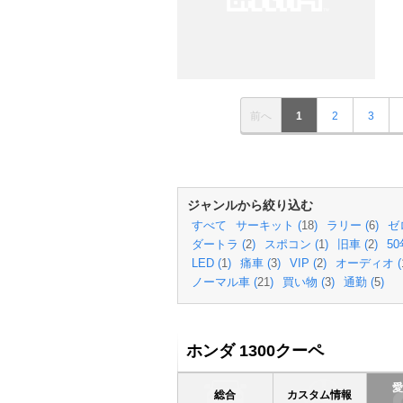
前へ
1
2
3
ジャンルから絞り込む
すべて
サーキット (
18
)
ラリー (
6
)
ゼ
ダートラ (
2
)
スポコン (
1
)
旧車 (
2
)
5
LED (
1
)
痛車 (
3
)
VIP (
2
)
オーディオ (
ノーマル車 (
21
)
買い物 (
3
)
通勤 (
5
)
ホンダ 1300クーペ
総合
カスタム情報