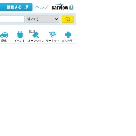
ヘルプ
愛車
イベント
オークション
サーキット
みんカラ＋