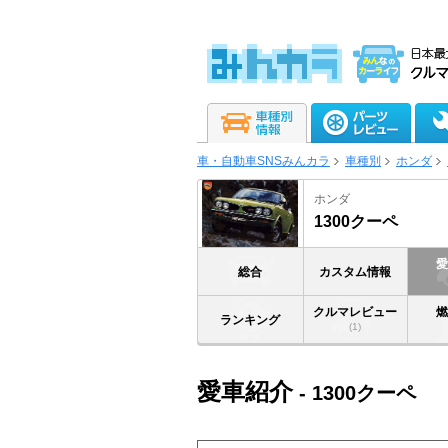
車・自動車SNSみんカラ
車種別
ホンダ
ホンダ
1300クーペ
総合
カスタム情報
クルマレビュー
ランキング
(1)
愛車紹介
- 1300クーペ