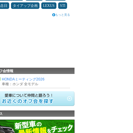
記念日
タイアップ企画
LEXUS
STI
もっと見る
フ会情報
HONDAミーティング2026
車種：ホンダ 全モデル
ス