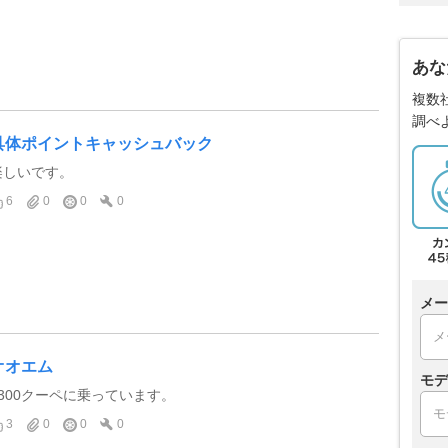
あな
複数
調べ
具体ポイントキャッシュバック
楽しいです。
6
0
0
0
メー
オオエム
モデ
1300クーペに乗っています。
3
0
0
0