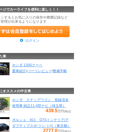
ージでカーライフを便利に楽しく！！
インするとお気に入りの保存や燃費記録など
な管理が出来るようになります
ログイン
た車
ホンダ 1300クーペ
愛車紹介
/
パーツレビュー
/
整備手帳
にオススメの中古車
ホンダ ステップワゴン 登録済未
使用車 純正11.4型ナビ（埼玉県）
439.5
万円
(税込)
ポルシェ 911 GTSインテリア/ア
ダプティブスポ-ツシ-ト(1（東京都）
2777.0
万円
(税込)