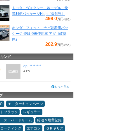
トヨタ ヴォクシー 改モデル 快
適利便パッケージHigh（愛知県）
498.0
万円
(税込)
ホンダ フィット ナビ装着用パッ
ケージ 登録済未使用車 アダ（岐阜
県）
202.9
万円
(税込)
ンキング
op_********
4 PV
もっと見る
グ
MO
モニターキャンペーン
ムトブラック
レギュラー
ダ・スーパードリーム
給油＆燃費記録
スコーティング
エアコン
ＧＲヤリス