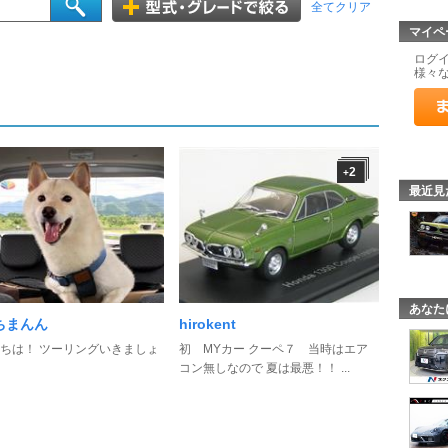
全てクリア
マイペ
ログ
様々
2
+
最近見
あなた
ちまんん
hirokent
ちは！ ツーリングいきましょ
初 MYカー クーペ７ 当時はエア
コン無しなので 夏は最悪！！ ...