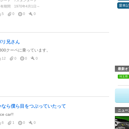
グレード
7スタンダード
愛車
所有期間
1970年4月1日～
5
0
0
0
パリ兄さん
1300クーペに乗っています。
12
0
0
0
最新オ
埼玉県
今なら僕ら目をつぶっていたって
ニュー
ice car!!
6
1
0
0