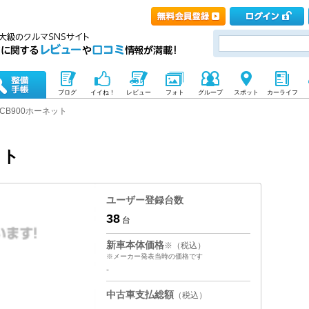
ブログ
イイね！
レビュー
フォト
グループ
スポット
カーライフ
CB900ホーネット
ット
ユーザー登録台数
38
台
新車本体価格
※（税込）
※メーカー発表当時の価格です
-
中古車支払総額
（税込）