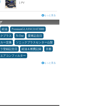
1 PV
もっと見る
グ
給油
PremiumGLASSCOAT3000
ックプラス
N-One
愛車記念日
ーカー交換
ソニックプラスセンター山梨
カラ登録記念日
給油＆燃費記録
京都
エアコンフィルター
もっと見る