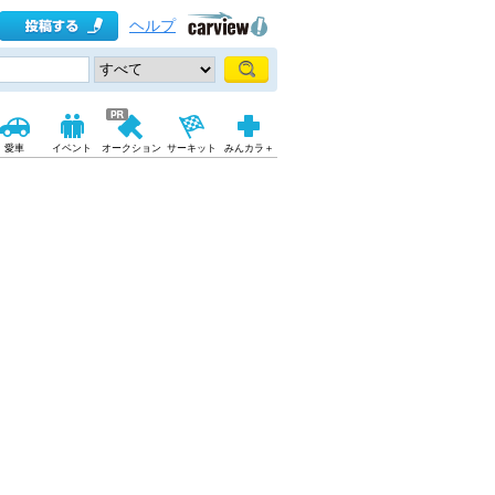
ヘルプ
愛車
イベント
オークション
サーキット
みんカラ＋