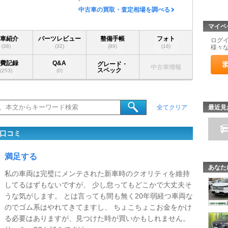
-
中古車の買取・査定相場を調べる
マイペ
愛車紹介
パーツレビュー
整備手帳
フォト
ログ
(38)
(32)
(89)
(18)
様々
燃費記録
Q&A
グレード・
中古車情報
スペック
(253)
(0)
最近見
全てクリア
・口コミ
満足する
あなた
私の車両は完璧にメンテされた新車時のクオリティを維持
してるはずもないですが、 少し怠ってもどこかで大丈夫そ
うな気がします。 とは言っても間も無く20年弱経つ車両な
のでゴム系はやれてきてますし、 ちょこちょこお金をかけ
る必要はありますが、見つけた時が買いかもしれません。