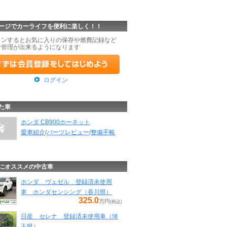
ージでカーライフを便利に楽しく！！
インするとお気に入りの保存や燃費記録など
な管理が出来るようになります
ログイン
た車
ホンダ CB900ホーネット
愛車紹介
/
パーツレビュー
/
整備手帳
にオススメの中古車
ホンダ ヴェゼル 登録済未使用
車 ホンダセンシング（香川県）
325.0
万円
(税込)
日産 セレナ 登録済未使用車（埼
玉県）