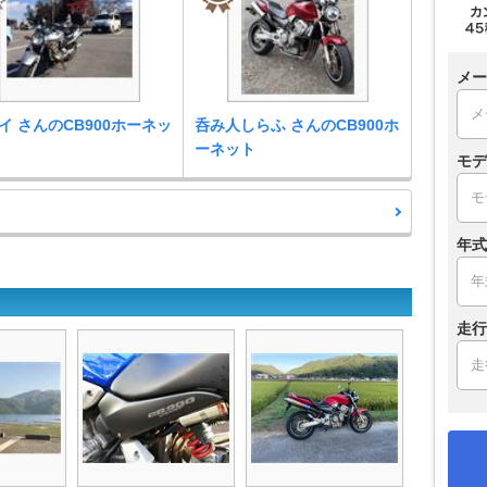
メー
イ さんのCB900ホーネッ
呑み人しらふ さんのCB900ホ
ーネット
モデ
年式
走行