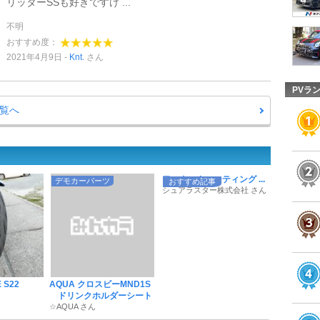
リッターSSも好きですけ ...
不明
おすすめ度：
2021年4月9日
Knt.
さん
PVラ
一覧へ
ワックスやコーティング ...
デモカーパーツ
おすすめ記事
シュアラスター株式会社 さん
 S22
AQUA クロスビーMND1S
ドリンクホルダーシート
☆AQUA さん