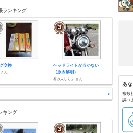
手帳ランキング
グ交換
ヘッドライトが点かない！
（原因解明）
mi さん
呑み人しらふ さん
あな
複数
調べ
ランキング