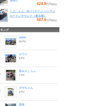
424.9
万円
(税込)
ミニ ミニ Oパッケージ ハーマン
カードンサウンド（東京都）
587.9
万円
(税込)
ンキング
nijimi
46 PV
カワイ
9 PV
呑み人しらふ
7 PV
ダボちゃん
2 PV
青骨