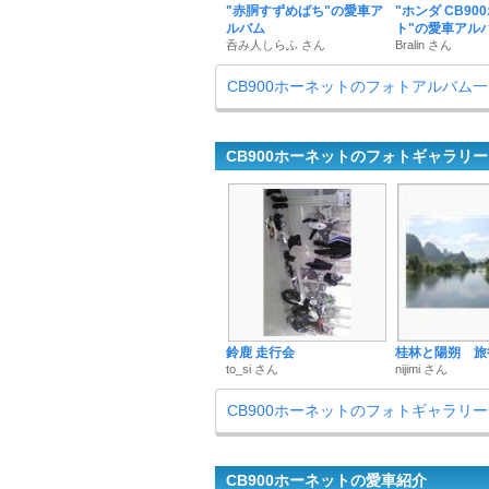
"赤胴すずめばち"の愛車ア
"ホンダ CB90
ルバム
ト"の愛車アル
呑み人しらふ さん
Bralin さん
CB900ホーネットのフォトアルバム
CB900ホーネットのフォトギャラリー
鈴鹿 走行会
桂林と陽朔 旅
to_si さん
nijimi さん
CB900ホーネットのフォトギャラリ
CB900ホーネットの愛車紹介