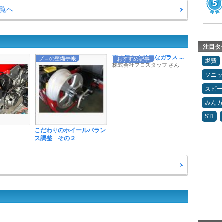
一覧へ
注目タ
雨の日もクリアなガラス ...
プロの整備手帳
おすすめ記事
燃費
株式会社プロスタッフ さん
ソニ
スピ
みん
STI
こだわりのホイールバラン
ス調整 その２