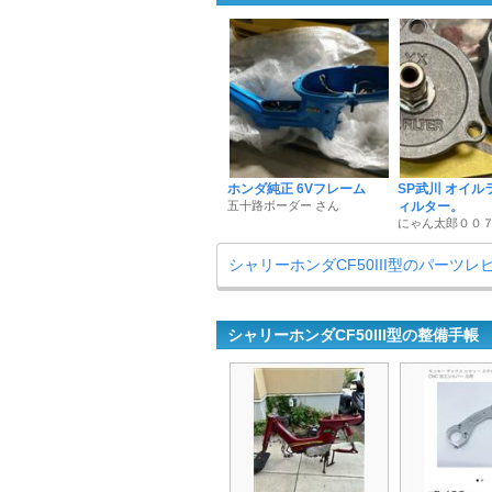
ホンダ純正 6Vフレーム
SP武川 オイル
五十路ボーダー さん
ィルター。
にゃん太郎００７
シャリーホンダCF50III型のパーツ
シャリーホンダCF50III型の整備手帳