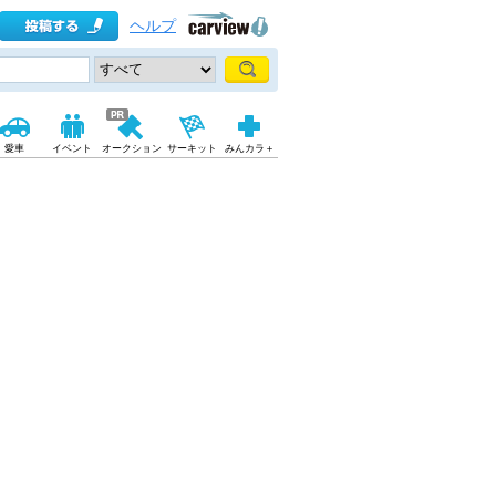
ヘルプ
愛車
イベント
オークション
サーキット
みんカラ＋