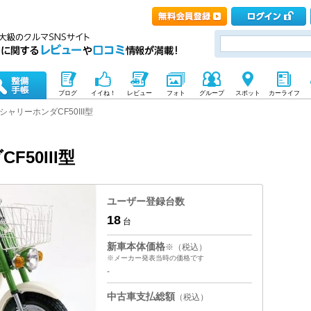
ブログ
イイね！
レビュー
フォト
グループ
スポット
カーライフ
シャリーホンダCF50III型
50III型
ユーザー登録台数
18
台
新車本体価格
※（税込）
※メーカー発表当時の価格です
-
中古車支払総額
（税込）