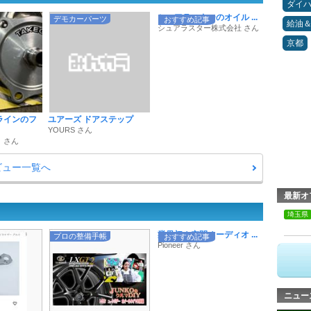
ダイ
シュアラスターのオイル ...
デモカーパーツ
おすすめ記事
給油
シュアラスター株式会社 さん
京都
ラインのフ
ユアーズ ドアステップ
YOURS さん
 さん
レビュー一覧へ
最新オ
埼玉県
業界初！空間オーディオ ...
プロの整備手帳
おすすめ記事
Pioneer さん
ニュー