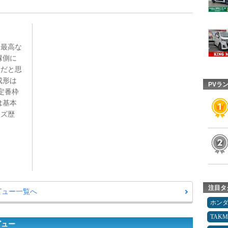
は最高な
縁側に
適だと思
成形は
PVラ
定番枠
は基本
イズ歴
注目タ
レビュー一覧へ
ホン
TAK
ビュー