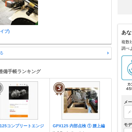
イプ)
あな
複数
調べ
る
- 整備手帳ランキング
メー
モデ
X125コンプリートエンジ
GPX125 内部点検 ① 腰上編