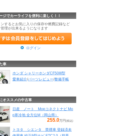
ージでカーライフを便利に楽しく！！
インするとお気に入りの保存や燃費記録など
な管理が出来るようになります
ログイン
た車
ホンダ シャリーホンダCF50III型
愛車紹介
/
パーツレビュー
/
整備手帳
にオススメの中古車
日産 ノート Mopコネクトナビ Mo
p寒冷地 全方位M（岡山県）
255.0
万円
(税込)
トヨタ シエンタ 禁煙車 登録済未
使用車 純正9型ナビ ETC2.0（群馬