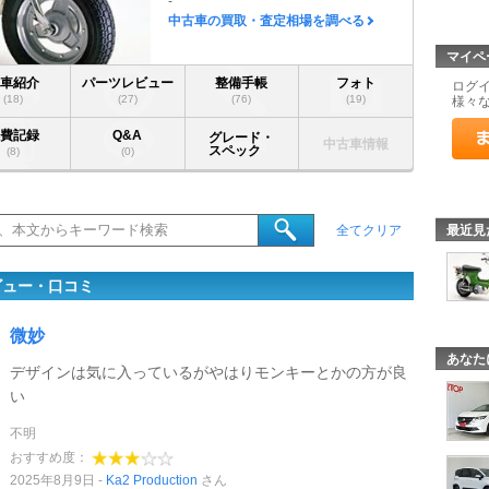
-
中古車の買取・査定相場を調べる
マイペ
愛車紹介
パーツレビュー
整備手帳
フォト
ログ
(18)
(27)
(76)
(19)
様々
燃費記録
Q&A
グレード・
中古車情報
スペック
(8)
(0)
最近見
全てクリア
レビュー・口コミ
微妙
あなた
デザインは気に入っているがやはりモンキーとかの方が良
い
不明
おすすめ度：
2025年8月9日
Ka2 Production
さん