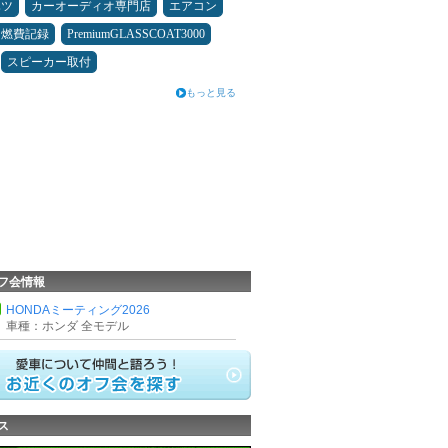
ハツ
カーオーディオ専門店
エアコン
＆燃費記録
PremiumGLASSCOAT3000
スピーカー取付
もっと見る
フ会情報
HONDAミーティング2026
車種：ホンダ 全モデル
ス