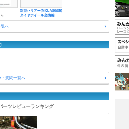
新型ハリアー(MXUA80/85)
 さん
タイヤホイール交換編
一覧へ
問
&A・質問一覧へ
 - パーツレビューランキング