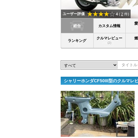
ユーザー評価
4
(
2
件)
総合
カスタム情報
クルマレビュー
ランキング
(2)
シャリーホンダCF50III型のクルマ