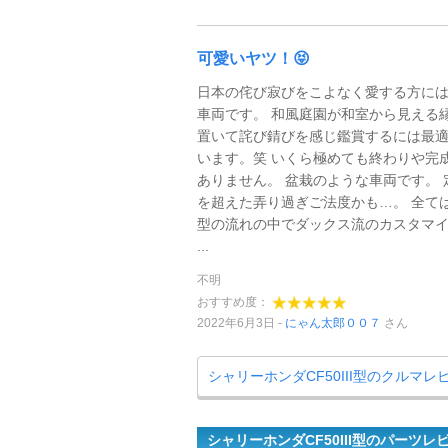
可愛いヤツ！😝
日本の侘び寂びをこよなく愛する方に
車両です。 和風庭園が和室から見える
置いて詫び錆びを感じ鑑賞するには最
います。笑 いくら極めても終わりや完
ありません。 盆栽のような車両です。 
を超えた弄り過ぎご法度かも…。 全て
型の流れの中でダックス流のカスタマ
...
不明
おすすめ度：
2022年6月3日
にゃん太郎００７
さん
シャリーホンダCF50III型のクルマ
シャリーホンダCF50III型のパーツレ