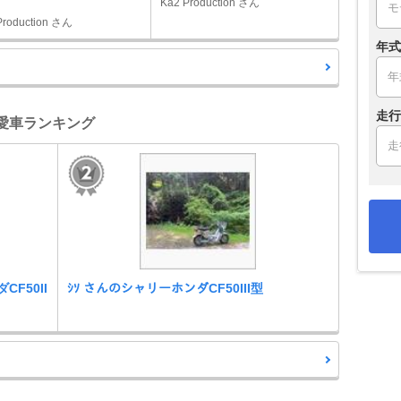
Ka2 Production さん
Production さん
年式
走行
- 愛車ランキング
CF50II
ｼｿ さんのシャリーホンダCF50III型