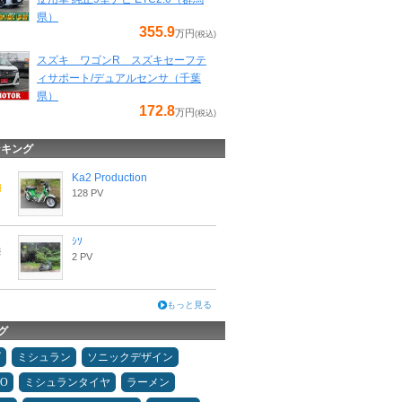
県）
355.9
万円
(税込)
スズキ ワゴンR スズキセーフテ
ィサポート/デュアルセンサ（千葉
県）
172.8
万円
(税込)
ンキング
Ka2 Production
128 PV
ｼｿ
2 PV
もっと見る
グ
ダ
ミシュラン
ソニックデザイン
MO
ミシュランタイヤ
ラーメン