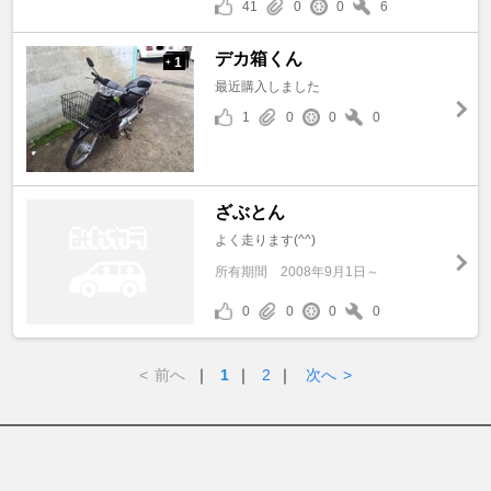
41
0
0
6
デカ箱くん
1
+
最近購入しました
1
0
0
0
ざぶとん
よく走ります(^^)
所有期間
2008年9月1日～
0
0
0
0
<
前へ
｜
1
｜
2
｜
次へ
>