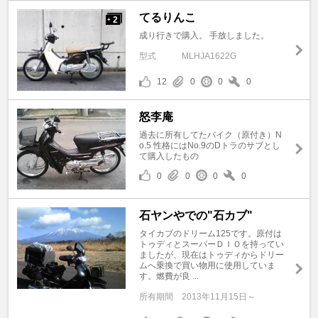
てるりんこ
2
+
成り行きで購入。 手放しました。
型式
MLHJA1622G
12
0
0
0
怒李庵
過去に所有してたバイク（原付き）N
o.5 性格にはNo.9のDトラのサブとし
て購入したもの
0
0
0
0
石ヤンやでの"石カブ"
タイカブのドリーム125です。原付は
トゥディとスーパーＤＩＯを持ってい
ましたが、現在はトゥディからドリー
ムへ乗換で買い物用に使用していま
す。燃費が良 ...
所有期間
2013年11月15日～