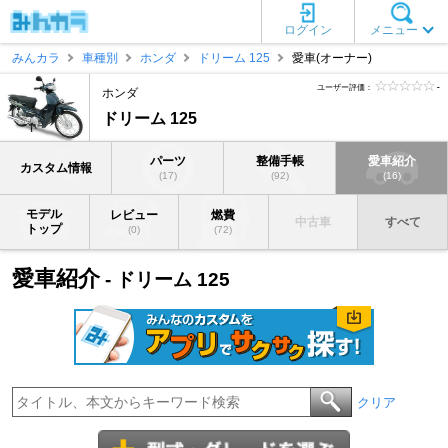
ログイン
メニュー
みんカラ
車種別
ホンダ
ドリーム 125
愛車(オーナー)
ユーザー評価：
-
ホンダ
ドリーム 125
パーツ
整備手帳
愛車紹介
カスタム情報
(17)
(92)
(16)
モデル
レビュー
燃費
中古車
すべて
トップ
(0)
(72)
愛車紹介
- ドリーム 125
クリア