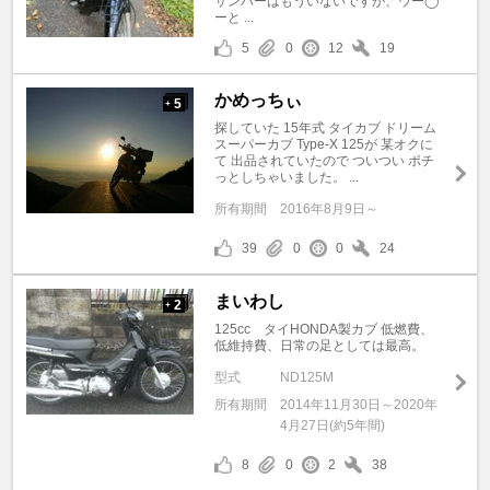
サンバーはもういないですが、ウー◯
ーと ...
5
0
12
19
かめっちぃ
5
+
探していた 15年式 タイカブ ドリーム
スーパーカブ Type‐X 125が 某オクに
て 出品されていたので ついつい ポチ
っとしちゃいました。 ...
所有期間
2016年8月9日～
39
0
0
24
まいわし
2
+
125cc タイHONDA製カブ 低燃費、
低維持費、日常の足としては最高。
型式
ND125M
所有期間
2014年11月30日～2020年
4月27日(約5年間)
8
0
2
38