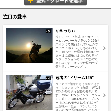
注目の愛車
かめっちぃ
5
+
探していた 15年式 タイカブ ドリ
ーム スーパーカブ Type‐X 125が
某オクにて 出品されていたので
ついつい ポチっとしちゃいまし
た。 はったり仕様の 160kmメー
ターは ご愛敬♪ はじめての FI イ
ンジェクションのバイクなので
楽しみです。 キャブ仕様のカブ
類と違い パーツなど ...
冠者の"ドリーム125"
4
+
タイカブ2台目☆ もう完全にはま
ってしまいました（自爆） WAVE
125iが発売される前のモデルで
す。 WAVE125iがインジェクショ
ンに対しDream125はキャブレタ
ー またこのモデルはタイホンダ
正規輸入代理店 「エンジュラン
ス」の カブ系のDream125をベー