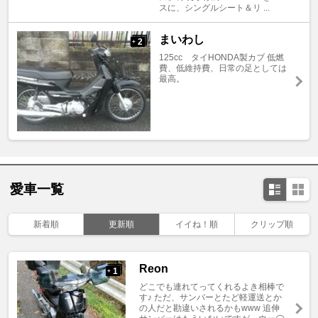
スに、シングルシート＆リ ...
まいわし
2
+
125cc タイHONDA製カブ 低燃
費、低維持費、日常の足としては
最高。
愛車一覧
新着順
更新順
イイね！順
クリップ順
Reon
1
+
どこでも連れてってくれるよき相棒で
す♪ ただ、サンバーとたど軽運送とか
の人だと勘違いされるかもwww 追伸