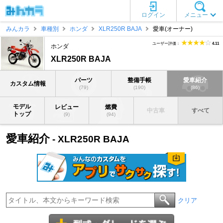
ログイン
メニュー
みんカラ
車種別
ホンダ
XLR250R BAJA
愛車(オーナー)
ユーザー評価：
4.11
ホンダ
XLR250R BAJA
パーツ
整備手帳
愛車紹介
カスタム情報
(79)
(190)
(86)
モデル
レビュー
燃費
中古車
すべて
トップ
(9)
(94)
愛車紹介
- XLR250R BAJA
クリア