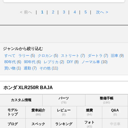
<
前へ
｜
1
｜
2
｜
3
｜
4
｜
5
｜
次へ
>
ジャンルから絞り込む
すべて
ラリー (
5
)
クロカン (
5
)
ストリート (
7
)
ダートラ (
7
)
旧車 (
9
)
80年代 (
6
)
90年代 (
6
)
レプリカ (
2
)
DIY (
8
)
ノーマル車 (
10
)
買い物 (
1
)
通勤 (
7
)
その他 (
11
)
ホンダ XLR250R BAJA
パーツ
整備手帳
カスタム情報
(79)
(190)
モデル
愛車紹介
レビュー
燃費
Q&A
トップ
(86)
(9)
(94)
(0)
フォト
ブログ
スペック
ランキング
中古車
(45)