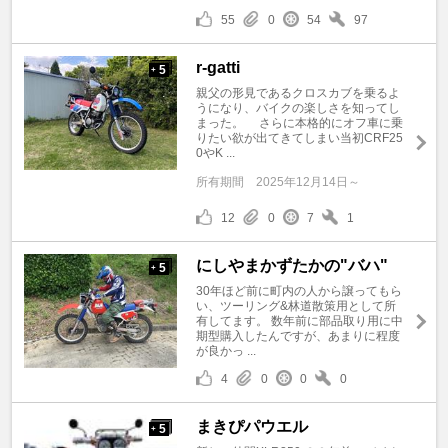
55
0
54
97
r-gatti
5
+
親父の形見であるクロスカブを乗るよ
うになり、バイクの楽しさを知ってし
まった。 さらに本格的にオフ車に乗
りたい欲が出てきてしまい当初CRF25
0やK ...
所有期間
2025年12月14日～
12
0
7
1
にしやまかずたかの"バハ"
5
+
30年ほど前に町内の人から譲ってもら
い、ツーリング&林道散策用として所
有してます。 数年前に部品取り用に中
期型購入したんですが、あまりに程度
が良かっ ...
4
0
0
0
まきぴパウエル
5
+