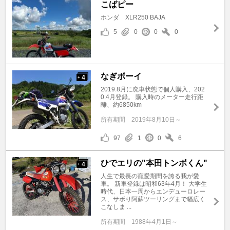
こばピー
ホンダ XLR250 BAJA
5
0
0
0
なぎボーイ
4
+
2019.8月に廃車状態で個人購入、202
0.4月登録。 購入時のメーター走行距
離、約6850km
所有期間
2019年8月10日～
97
1
0
6
ひでエリの"本田トンボくん"
4
+
人生で最長の寵愛期間を誇る我が愛
車。 新車登録は昭和63年4月！ 大学生
時代、日本一周からエンデューロレー
ス、サボり阿蘇ツーリングまで幅広く
こなしま ...
所有期間
1988年4月1日～