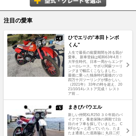
注目の愛車
ひでエリの"本田トンボ
4
+
くん"
人生で最長の寵愛期間を誇る我が
愛車。 新車登録は昭和63年4月！
大学生時代、日本一周からエンデ
ューロレース、サボり阿蘇ツーリ
ングまで幅広くこなしました。
最後に乗った独身時代最後のソロ
四万十川ツーリングが懐かしい。
（2021年） 33年の時を超え、20
21/10/14レストア完成！ レスト
ア前 ...
まきぴパウエル
5
+
新しい仲間XLR250 ３０年前のバ
イクです。養老保険の満期で2台
目のオフ車を探していました。 C
RFかな～と思っていたら、たま
たま通過した道路脇に 丸目二灯