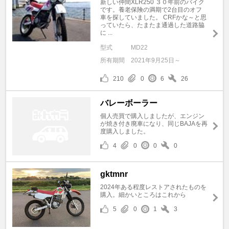
新しい仲間XLR250 ３０年前のバイク
です。養老保険の満期で2台目のオフ
車を探していました。 CRFかな～と思
っていたら、たまたま通過した道路脇
に ...
型式
MD22
所有期間
2021年9月25日～
210
0
6
26
バレーボーラー
個人売買で購入しましたが、エンジン
が焼き付き廃車になり、同じBAJAを再
度購入しました。
4
0
0
0
gktmnr
2024年ある程度レストアされたものを
購入。細かいところはこれから
5
0
1
3