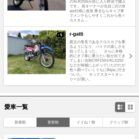
のXLR250rが目に入り即決で購入
です。 前オーナーが丸目二灯のB
aja仕様に改造 乗るならキャブ車
でメンテもしやすくこれから色々
カスタム ...
r-gatti
5
+
親父の形見であるクロスカブを乗
るようになり、バイクの楽しさを
知ってしまった。 さらに本格
的にオフ車に乗りたい欲が出てき
てしまい当初CRF250やKLX250
などが候補に上がっていたのだが
色々調べていくうちにBajaに行き
ついた。 キックスタートオン
リーが潔い。
愛車一覧
新着順
更新順
イイね！順
クリップ順