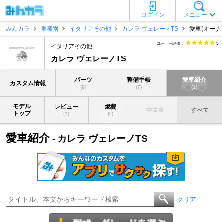
ログイン
メニュー
みんカラ
車種別
イタリアその他
カレラ ヴェレーノTS
愛車(オーナ
ユーザー評価：
5
イタリアその他
カレラ ヴェレーノTS
パーツ
整備手帳
愛車紹介
カスタム情報
(9)
(7)
(1)
モデル
レビュー
燃費
中古車
すべて
トップ
(1)
(0)
愛車紹介
- カレラ ヴェレーノTS
クリア