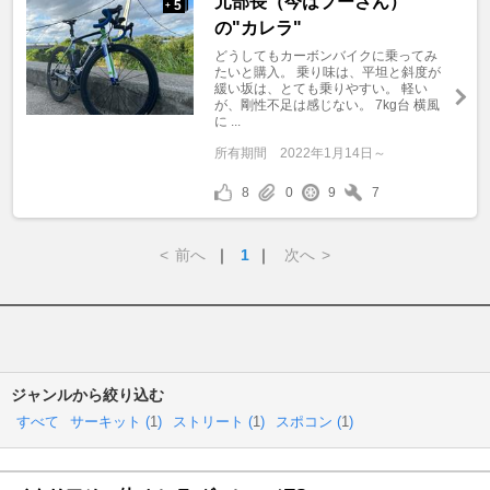
元部長（今はプーさん）
5
+
の"カレラ"
どうしてもカーボンバイクに乗ってみ
たいと購入。 乗り味は、平坦と斜度が
緩い坂は、とても乗りやすい。 軽い
が、剛性不足は感じない。 7kg台 横風
に ...
所有期間
2022年1月14日～
8
0
9
7
<
前へ
｜
1
｜
次へ
>
ジャンルから絞り込む
すべて
サーキット (
1
)
ストリート (
1
)
スポコン (
1
)