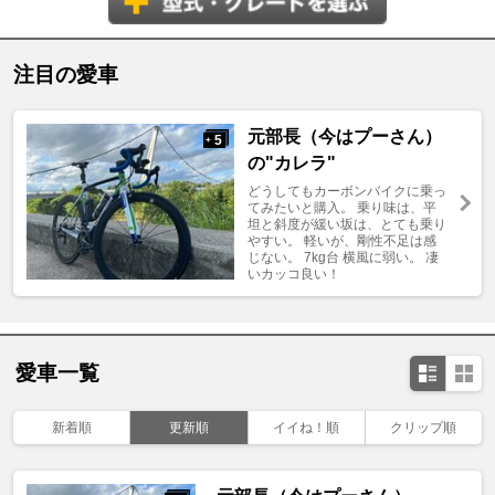
注目の愛車
元部長（今はプーさん）
5
+
の"カレラ"
どうしてもカーボンバイクに乗っ
てみたいと購入。 乗り味は、平
坦と斜度が緩い坂は、とても乗り
やすい。 軽いが、剛性不足は感
じない。 7kg台 横風に弱い。 凄
いカッコ良い！
愛車一覧
新着順
更新順
イイね！順
クリップ順