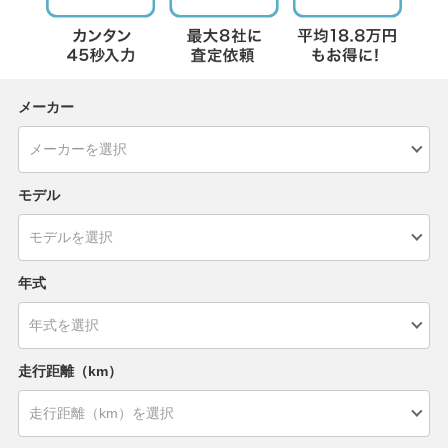
メーカー
モデル
年式
走行距離（km）