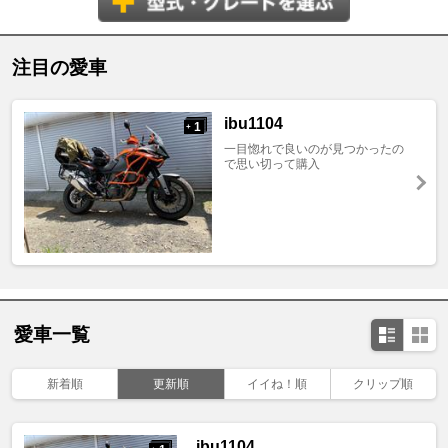
注目の愛車
ibu1104
1
+
一目惚れで良いのが見つかったの
で思い切って購入
愛車一覧
新着順
更新順
イイね！順
クリップ順
ibu1104