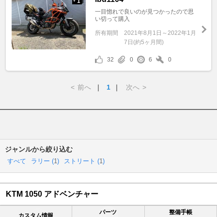
1
+
一目惚れで良いのが見つかったので思
い切って購入
所有期間
2021年8月1日～2022年1月
7日(約5ヶ月間)
32
0
6
0
<
前へ
｜
1
｜
次へ
>
ジャンルから絞り込む
すべて
ラリー (
1
)
ストリート (
1
)
KTM 1050 アドベンチャー
パーツ
整備手帳
カスタム情報