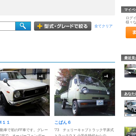
マイペ
ログ
様々
全てクリア
最近見
4
4
+
+
あなた
Ｍ１１
こばん６
動車で初のFF車です。グレー
'73 チェリーキャブトラック平床式
-1Rで、オーバーフェンダー ...
トラックＤＸ 小学生時代からの ...