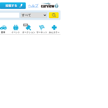
ヘルプ
愛車
イベント
オークション
サーキット
みんカラ＋