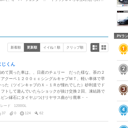
PVラ
新着順
更新順
イイね！順
クリップ順
じじくん
初めて買った車は、、日産のチェリー だった様な、茶の２
ドアクーペ１２００ｃｃシングルキャブＭＴ、軽い車体で早
かった（ツインキャブのＸ－１Ｒが憧れでした）砂利道でド
リフトして遊んでいたらショックが抜け交換２回、凍結路で
スピン縁石にタイヤぶつけリヤサス曲がり廃車・・
グレード
1200GL
37
0
124
62