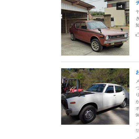
4
+
9