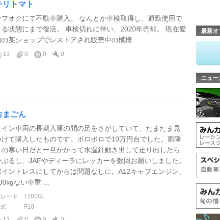
チリトマト
ヤフオクにて不動車購入。 なんとか車検取得し、通勤使用で
きる状態にまで復活。 車検切れに伴い、2020年売却。 現在愛
最新オ
知の某ショップでレストアされ販売中の模様
13
0
0
0
ニュー
おまごん
メイン車両の長期入庫の間の足をさがしていて、たまたま見
つけて購入したものです。ボロボロで10万円台でした。雨降
りの寒い日だと一旦かかって水温針動き出して走り出したら
かぶるし、JAFやディーラにレッカーを数回お願いしました。
ポイントレスにしてからは問題なしに。A12キャブエンジン、
00kgない車重 ...
グレード
1200GL
型式
F10
13
0
0
0