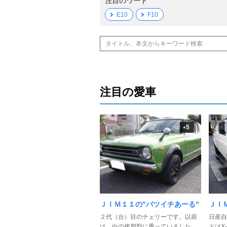
注目のワード
E10
F10
注目の愛車
5
+
ＪＩＭ１１の"バツイチあーる"
ＪＩ
２代（台）目のチェリーです。以前
日産自
は、白の後期型に乗っていました
ドはX