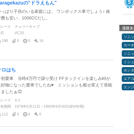
garagekazuの"ドラえもん"
やっぱり子供のいる家庭には、 ワンボックス車でしょう♪ 維
持費も安い、1000CCだし。
グレード
チェリーキャブ
注目タ
型式
VC20
ソニ
196
0
0
16
カー
ソニ
ミシ
ケロはち
ホン
🔰初愛車 当時4万円で譲り受け FFタックインを楽しみ峠が
エア
大好物になった愛車でしたね♥ ミッションも載せ変えて堪能
エン
しましたぁ😊
グレード
X-1
所有期間
1979年5月11日～1983年9月30日(約4年間)
112
0
0
0