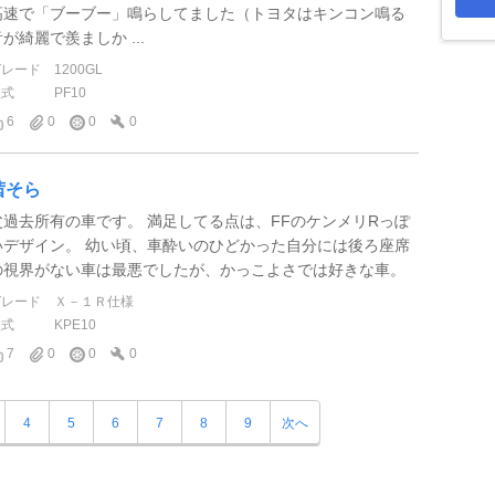
高速で「ブーブー」鳴らしてました（トヨタはキンコン鳴る
が綺麗で羨ましか ...
グレード
1200GL
型式
PF10
6
0
0
0
茜そら
父過去所有の車です。 満足してる点は、FFのケンメリRっぽ
いデザイン。 幼い頃、車酔いのひどかった自分には後ろ座席
の視界がない車は最悪でしたが、かっこよさでは好きな車。
グレード
Ｘ－１Ｒ仕様
型式
KPE10
7
0
0
0
4
5
6
7
8
9
次へ