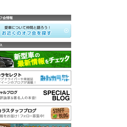
フ会情報
ス