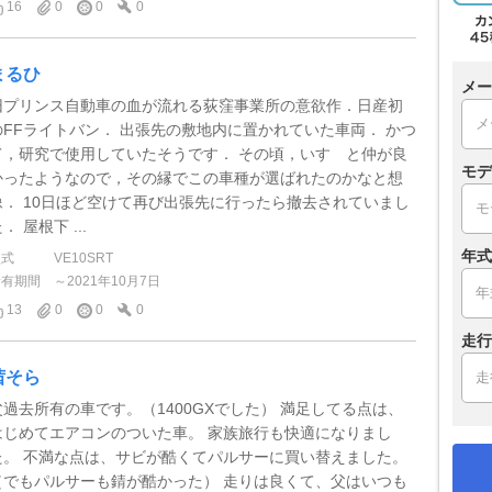
16
0
0
0
まるひ
メー
旧プリンス自動車の血が流れる荻窪事業所の意欲作．日産初
のFFライトバン． 出張先の敷地内に置かれていた車両． かつ
て，研究で使用していたそうです． その頃，いすゞと仲が良
モデ
かったようなので，その縁でこの車種が選ばれたのかなと想
像． 10日ほど空けて再び出張先に行ったら撤去されていまし
． 屋根下 ...
年式
型式
VE10SRT
所有期間
～2021年10月7日
13
0
0
0
走行
茜そら
父過去所有の車です。（1400GXでした） 満足してる点は、
はじめてエアコンのついた車。 家族旅行も快適になりまし
た。 不満な点は、サビが酷くてパルサーに買い替えました。
（でもパルサーも錆が酷かった） 走りは良くて、父はいつも