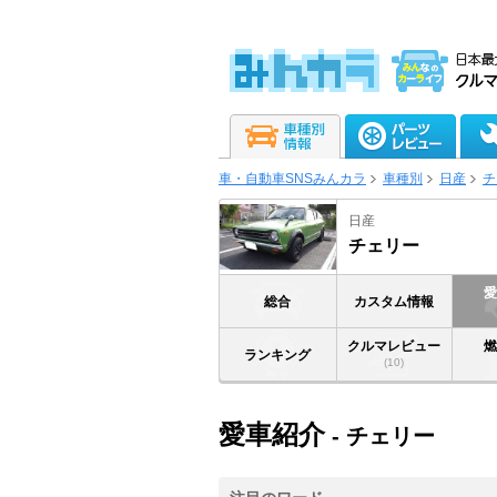
車・自動車SNSみんカラ
車種別
日産
チ
日産
チェリー
総合
カスタム情報
クルマレビュー
ランキング
(10)
愛車紹介
- チェリー