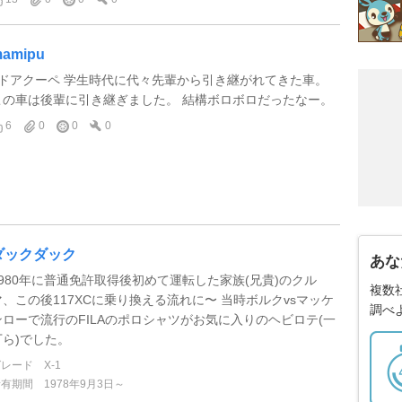
amipu
3ドアクーペ 学生時代に代々先輩から引き継がれてきた車。
この車は後輩に引き継ぎました。 結構ボロボロだったなー。
6
0
0
0
ダックダック
あな
1980年に普通免許取得後初めて運転した家族(兄貴)のクル
複数
マ、この後117XCに乗り換える流れに〜 当時ボルクvsマッケ
調べ
ンローで流行のFILAのポロシャツがお気に入りのヘビロテ(一
丁ら)でした。
グレード
X-1
所有期間
1978年9月3日～