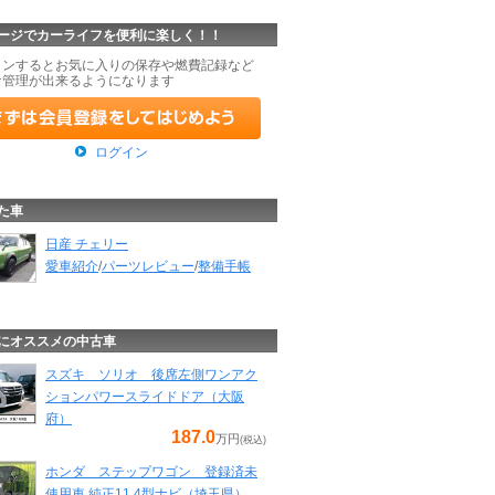
ージでカーライフを便利に楽しく！！
インするとお気に入りの保存や燃費記録など
な管理が出来るようになります
ログイン
た車
日産 チェリー
愛車紹介
/
パーツレビュー
/
整備手帳
にオススメの中古車
スズキ ソリオ 後席左側ワンアク
ションパワースライドドア（大阪
府）
187.0
万円
(税込)
ホンダ ステップワゴン 登録済未
使用車 純正11.4型ナビ（埼玉県）