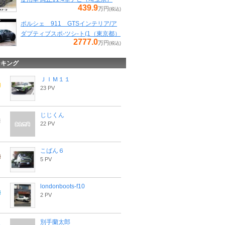
439.9
万円
(税込)
ポルシェ 911 GTSインテリア/ア
ダプティブスポ-ツシ-ト(1（東京都）
2777.0
万円
(税込)
ンキング
ＪＩＭ１１
23 PV
じじくん
22 PV
こばん６
5 PV
londonboots-f10
2 PV
別手蘭太郎