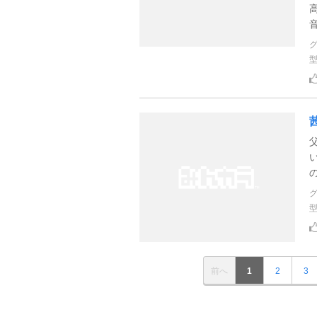
音
前へ
1
2
3