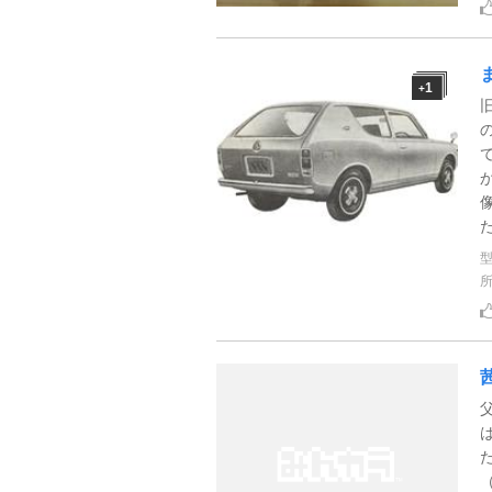
1
+
た