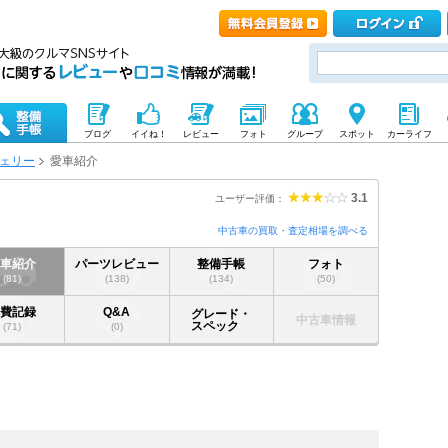
ブログ
イイね！
レビュー
フォト
グループ
スポット
カーライフ
ェリー
愛車紹介
3.1
ユーザー評価：
中古車の買取・査定相場を調べる
愛車紹介
パーツレビュー
整備手帳
フォト
(81)
(138)
(134)
(50)
燃費記録
Q&A
グレード・
中古車情報
スペック
(71)
(0)