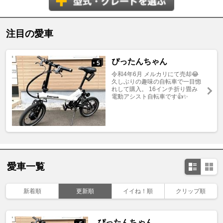
注目の愛車
ぴったんちゃん
5
+
令和4年6月 メルカリにて売却😂
久しぶりの趣味の自転車で一目惚
れして購入。 16インチ折り畳み
電動アシスト自転車です👍✨
愛車一覧
新着順
更新順
イイね！順
クリップ順
ぴったんちゃん