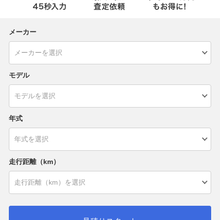
メーカー
モデル
年式
走行距離（km）