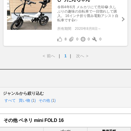
5
+
令和4年6月 メルカリにて売却😂 久し
ぶりの趣味の自転車で一目惚れして購
入。 16インチ折り畳み電動アシスト自
転車です👍✨
所有期間
2020年8月8日～
8
0
0
0
<
前へ
｜
1
｜
次へ
>
ジャンルから絞り込む
すべて
買い物 (
1
)
その他 (
1
)
その他 ベネリ mini FOLD 16