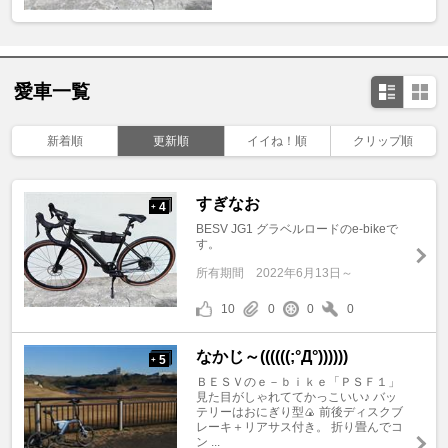
愛車一覧
新着順
更新順
イイね！順
クリップ順
すぎなお
4
+
BESV JG1 グラベルロードのe-bikeで
す。
所有期間
2022年6月13日～
10
0
0
0
なかじ～((((((;°Д°))))))
5
+
ＢＥＳＶのｅ－ｂｉｋｅ「ＰＳＦ１」
見た目がしゃれててかっこいい♪ バッ
テリーはおにぎり型🍙 前後ディスクブ
レーキ＋リアサス付き。 折り畳んでコ
ン ...