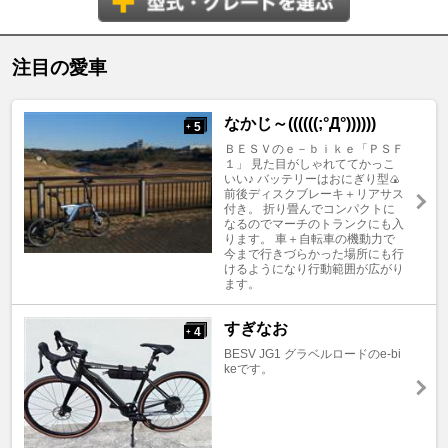
注目の愛車
なかじ～((((((;°Д°))))))
5
+
ＢＥＳＶのｅ－ｂｉｋｅ「ＰＳＦ
１」 見た目がしゃれててかっこ
いい♪ バッテリーはおにぎり型🍙
前後ディスクブレーキ＋リアサス
付き。 折り畳んでコンパクトに
なるのでマーチのトランクにも入
ります。 車＋自転車の機動力で
今まで行きづらかった場所にも行
けるようになり行動範囲が広がり
ます。
すぎなお
4
+
BESV JG1 グラベルロードのe-bi
keです。