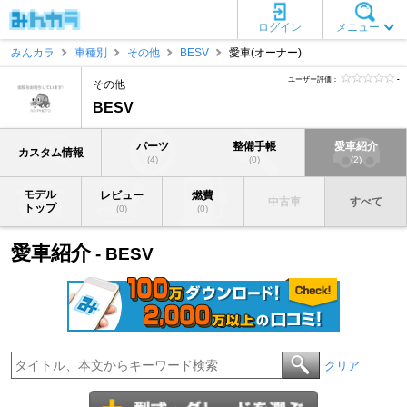
ログイン
メニュー
みんカラ
車種別
その他
BESV
愛車(オーナー)
ユーザー評価：
-
その他
BESV
パーツ
整備手帳
愛車紹介
カスタム情報
(4)
(0)
(2)
モデル
レビュー
燃費
中古車
すべて
トップ
(0)
(0)
愛車紹介
- BESV
クリア