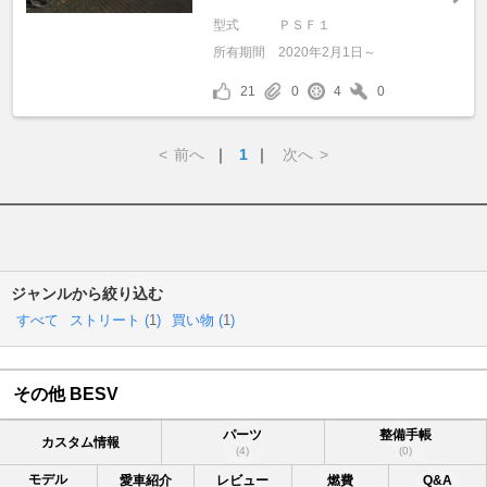
型式
ＰＳＦ１
所有期間
2020年2月1日～
21
0
4
0
<
前へ
｜
1
｜
次へ
>
ジャンルから絞り込む
すべて
ストリート (
1
)
買い物 (
1
)
その他 BESV
パーツ
整備手帳
カスタム情報
(4)
(0)
モデル
愛車紹介
レビュー
燃費
Q&A