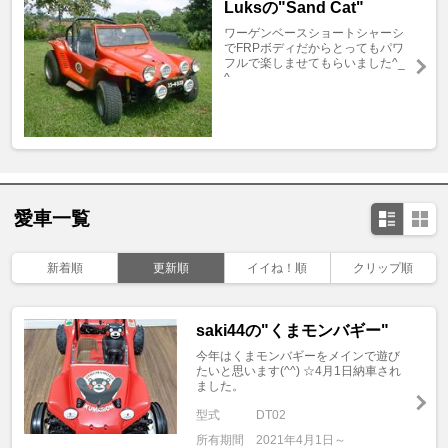
Luksの"Sand Cat"
ワーゲンベースショートシャーシ
でFRPボディだからとってもパワ
フルで楽しませてもらいました^_
^
愛車一覧
新着順
更新順
イイね！順
クリップ順
saki44の"くまモンバギー"
今年はくまモンバギーをメインで遊び
たいと思います(^^) ☆4月1日納車され
ました。
型式
DT02
所有期間
2021年4月1日～