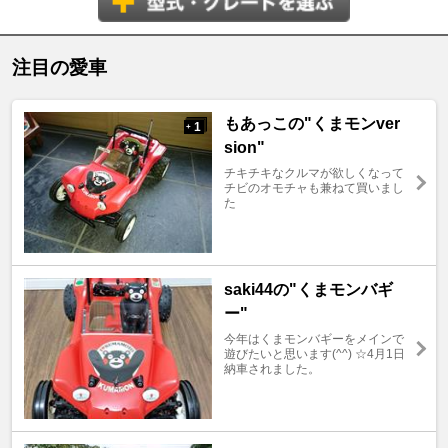
注目の愛車
もあっこの"くまモンver
1
+
sion"
チキチキなクルマが欲しくなって
チビのオモチャも兼ねて買いまし
た
saki44の"くまモンバギ
ー"
今年はくまモンバギーをメインで
遊びたいと思います(^^) ☆4月1日
納車されました。