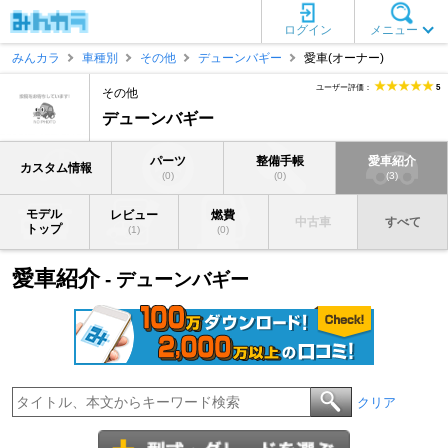
ログイン
メニュー
みんカラ
車種別
その他
デューンバギー
愛車(オーナー)
ユーザー評価：
5
その他
デューンバギー
パーツ
整備手帳
愛車紹介
カスタム情報
(0)
(0)
(3)
モデル
レビュー
燃費
中古車
すべて
トップ
(1)
(0)
愛車紹介
- デューンバギー
クリア