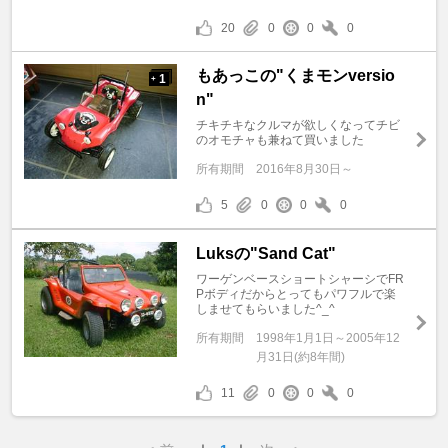
20
0
0
0
もあっこの"くまモンversio
1
+
n"
チキチキなクルマが欲しくなってチビ
のオモチャも兼ねて買いました
所有期間
2016年8月30日～
5
0
0
0
Luksの"Sand Cat"
ワーゲンベースショートシャーシでFR
Pボディだからとってもパワフルで楽
しませてもらいました^_^
所有期間
1998年1月1日～2005年12
月31日(約8年間)
11
0
0
0