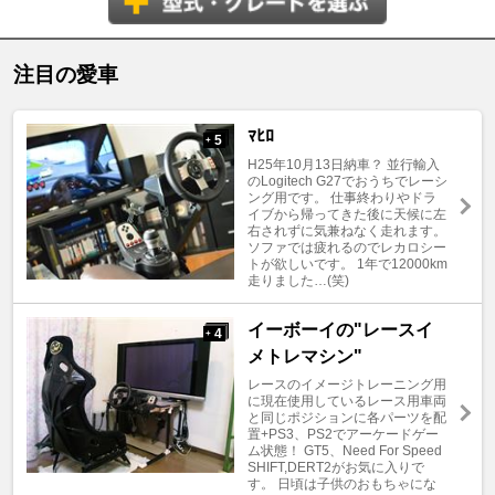
注目の愛車
ﾏﾋﾛ
5
+
H25年10月13日納車？ 並行輸入
のLogitech G27でおうちでレーシ
ング用です。 仕事終わりやドラ
イブから帰ってきた後に天候に左
右されずに気兼ねなく走れます。
ソファでは疲れるのでレカロシー
トが欲しいです。 1年で12000km
走りました…(笑)
イーボーイの"レースイ
4
+
メトレマシン"
レースのイメージトレーニング用
に現在使用しているレース用車両
と同じポジションに各パーツを配
置+PS3、PS2でアーケードゲー
ム状態！ GT5、Need For Speed
SHIFT,DERT2がお気に入りで
す。 日頃は子供のおもちゃにな