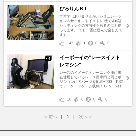
ぴろりんＢＬ
実車ではありませんが、シミュレーシ
ョン＆サーキットイメトレ 機です(笑)
セッティングの方向性を探るのにも使
ってます。 でも一番は遊んで楽しんで
ます ...
145
1
0
0
イーボーイの"レースイメト
4
+
レマシン"
レースのイメージトレーニング用に現
在使用しているレース用車両と同じポ
ジションに各パーツを配置+PS3、PS2
でアーケードゲーム状態！ GT5、Nee
...
18
0
0
0
<
前へ
｜
1
｜
次へ
>