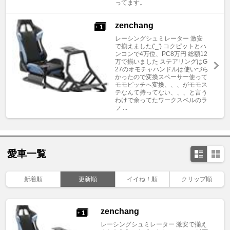
ってます。
zenchang
1
+
レーシングシュミレーター 激安
で揃えました('_') コクピットとハ
ンコンで4万位、PC8万円 総額12
万で揃いました ステアリングはG
27のオモチャハンドルは使いづら
かったので変換スペーサー使って
モモピッチへ変換、、、がモモス
テなんて持ってない、、、と言う
わけで余ってたワークスベルのラ
フ ...
愛車一覧
新着順
更新順
イイね！順
クリップ順
zenchang
1
+
レーシングシュミレーター 激安で揃え