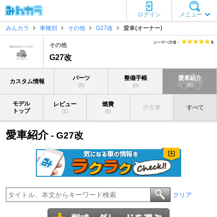
ログイン
メニュー
みんカラ
車種別
その他
G27改
愛車(オーナー)
ユーザー評価：
5
その他
G27改
パーツ
整備手帳
愛車紹介
カスタム情報
(5)
(0)
(5)
モデル
レビュー
燃費
中古車
すべて
トップ
(1)
(0)
愛車紹介
- G27改
クリア