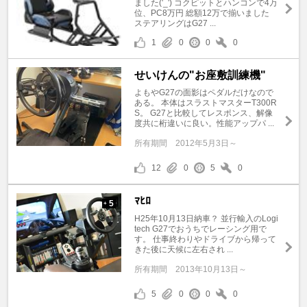
ました('_') コクピットとハンコンで4万
位、PC8万円 総額12万で揃いました
ステアリングはG27 ...
1
0
0
0
せいけんの"お座敷訓練機"
よもやG27の面影はペダルだけなので
ある。 本体はスラストマスターT300R
S。 G27と比較してレスポンス、解像
度共に桁違いに良い。性能アップパ ...
所有期間
2012年5月3日～
12
0
5
0
ﾏﾋﾛ
5
+
H25年10月13日納車？ 並行輸入のLogi
tech G27でおうちでレーシング用で
す。 仕事終わりやドライブから帰って
きた後に天候に左右され ...
所有期間
2013年10月13日～
5
0
0
0