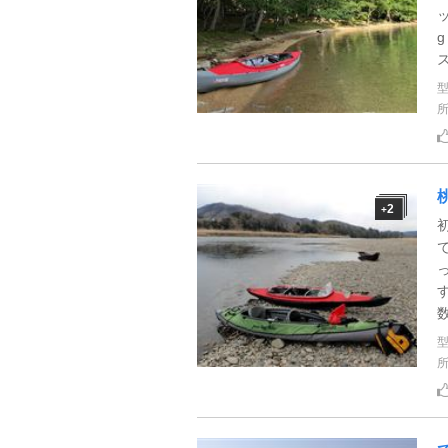
ズ
2
+
数