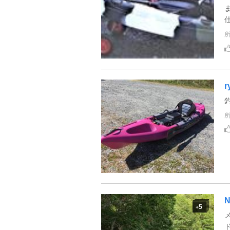
r
5
+
ド