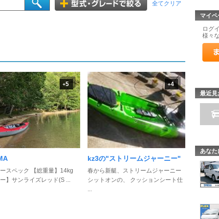
全てクリア
マイペ
ログ
様々
5
4
+
+
最近見
あなた
MA
kz3の"ストリームジャーニー"
ースペック 【総重量】14kg
春から新艇、ストリームジャーニー
ー】サンライズレッド(S ...
シットオンの、 クッションシート仕
...