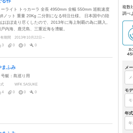
でる作
複数
ーライト トゥカーラ 全長 4950mm 全幅 550mm 巡航速度
調べ
約8ノット 重量 20Kg 二分割になる特注仕様。 日本国中の陸
地はほぼ走り尽くしたので、2013年に海上制覇の為に購入。
瀬戸内海、鹿児島、三重近海を漕艇。
所有期間
2013年10月22日～
3
0
0
0
やまふみ
メー
２号艇：島巡り用
型式
WFK SASUKE
モデ
4
0
0
0
年式