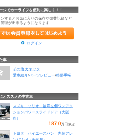
ージでカーライフを便利に楽しく！！
インするとお気に入りの保存や燃費記録など
な管理が出来るようになります
ログイン
た車
その他 カヤック
愛車紹介
/
パーツレビュー
/
整備手帳
にオススメの中古車
スズキ ソリオ 後席左側ワンアク
ションパワースライドドア（大阪
府）
187.0
万円
(税込)
トヨタ ハイエースバン 内装アレ
ンジVer4（千葉県）