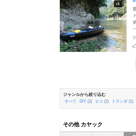
5
+
ジャンルから絞り込む
すべて
DIY (
2
)
エコ (
2
)
トランポ (
1
)
その他 カヤック