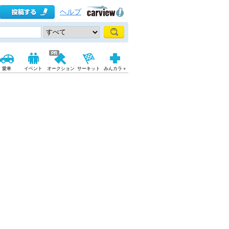
ヘルプ
愛車
イベント
オークション
サーキット
みんカラ＋