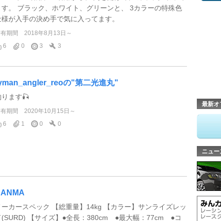
ます。 ブラック、ホワイト、グリーンと、 3カラーの特殊色
仕様が入手の決め手で気に入ってます。
所有期間
2018年8月13日～
6
0
3
3
yman_angler_reoの"第二光進丸"
釣ります🎣
最新オ
所有期間
2020年10月15日～
6
1
0
0
ニュー
NANMA
メーカースペック 【総重量】14kg 【カラー】サンライズレッ
(SURD) 【サイズ】●全長：380cm ●最大幅：77cm ●コ