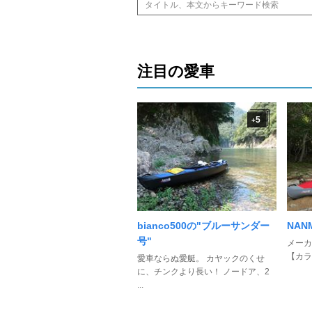
注目の愛車
5
+
bianco500の"ブルーサンダー
NAN
号"
メーカ
【カラ
愛車ならぬ愛艇。 カヤックのくせ
に、チンクより長い！ ノードア、2
...