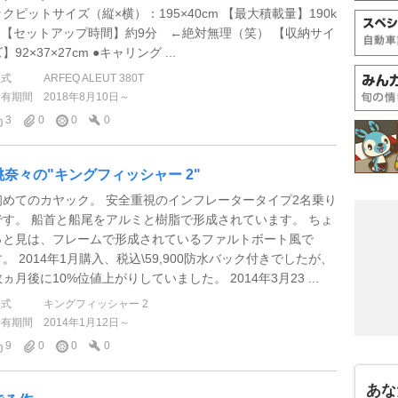
ックピットサイズ（縦×横）：195×40cm 【最大積載量】190k
g 【セットアップ時間】約9分 ←絶対無理（笑） 【収納サイ
】92×37×27cm ●キャリング ...
型式
ARFEQ ALEUT 380T
所有期間
2018年8月10日～
3
0
0
0
桃奈々の"キングフィッシャー 2"
初めてのカヤック。 安全重視のインフレータータイプ2名乗り
です。 船首と船尾をアルミと樹脂で形成されています。 ちょ
っと見は、フレームで形成されているファルトボート風で
す。 2014年1月購入、税込\59,900防水バック付きでしたが、
ヵ月後に10%位値上がりしていました。 2014年3月23 ...
型式
キングフィッシャー 2
所有期間
2014年1月12日～
9
0
0
0
あな