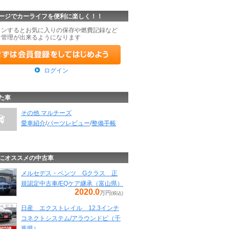
ージでカーライフを便利に楽しく！！
インするとお気に入りの保存や燃費記録など
な管理が出来るようになります
ログイン
た車
その他 マルチーズ
愛車紹介
/
パーツレビュー
/
整備手帳
にオススメの中古車
メルセデス・ベンツ Gクラス 正
規認定中古車/EQケア継承（富山県）
2020.0
万円
(税込)
日産 エクストレイル 12.3インチ
コネクトシステム/アラウンドビ（千
葉県）