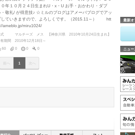
１０年１０月２４日生まれU・x・U お手・おかわり・ダブ
ル・敬礼/ が得意技♪ ☆ミルのブログはアメーバブログでアッ
プしていきますので、よろしくです。（2015.11～） htt
最新オ
://ameblo.jp/miru1024/
型式
マルチーズ メス 【神奈川県 2010年10月24日生まれ】
所有期間
2010年12月18日～
60
0
0
0
ニュー
前へ
1
次へ