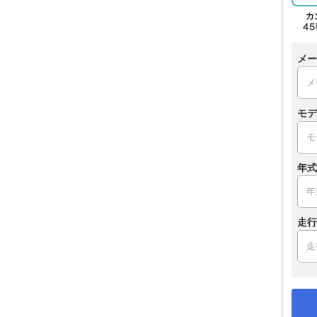
メー
モデ
年式
走行