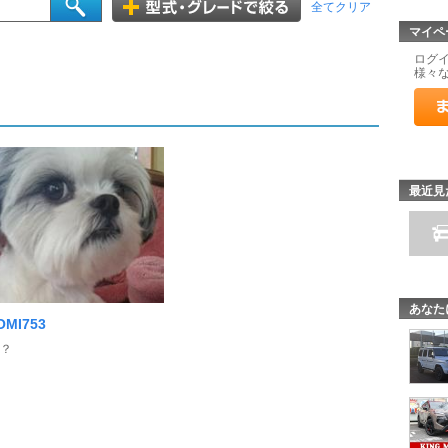
全てクリア
マイペ
ログ
様々
最近見
あなた
OMI753
？