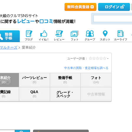
ブログ
イイね！
レビュー
フォト
グループ
スポット
カーライフ
マルチーズ
愛車紹介
-
ユーザー評価：
中古車の買取・査定相場を調べる
愛車紹介
パーツレビュー
整備手帳
フォト
(2)
(0)
(0)
(14)
燃費記録
Q&A
グレード・
中古車情報
スペック
(0)
(0)