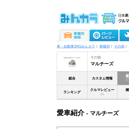
車・自動車SNSみんカラ
車種別
その他
その他
マルチーズ
総合
カスタム情報
クルマレビュー
ランキング
(0)
愛車紹介
- マルチーズ