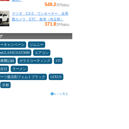
549.2
万円
(税込)
マツダ CX-5 ワンオーナー 全周
囲カメラ ETC 衝突（埼玉県）
371.8
万円
(税込)
グ
ターキャンペーン
ジムニー
umGLASSCOAT3000
エアコン
＆燃費記録
ガラスコーティング
STI
記念日
ラーメン
パーツ復活剤フェムトブラック
LEXUS
京都
もっと見る