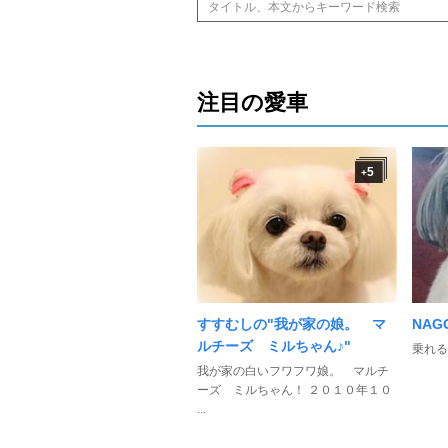
注目の愛車
5
+
すすむしの"我が家の娘。 マ
NAG
ルチーズ ミルちゃん♪"
乗れる
我が家の白いフワフワ娘。 マルチ
ーズ ミルちゃん！ ２０１０年１０
...