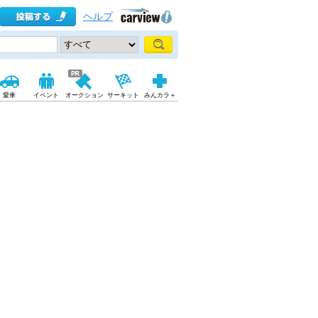
ヘルプ
愛車
イベント
オークション
サーキット
みんカラ＋