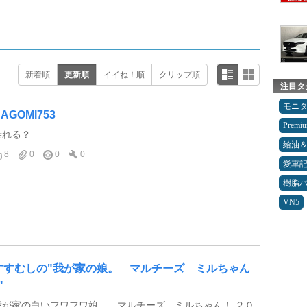
新着順
更新順
イイね！順
クリップ順
注目タ
モニ
AGOMI753
Premi
乗れる？
給油
8
0
0
0
愛車
樹脂
VN5
すすむしの"我が家の娘。 マルチーズ ミルちゃん
"
我が家の白いフワフワ娘。 マルチーズ ミルちゃん！ ２０